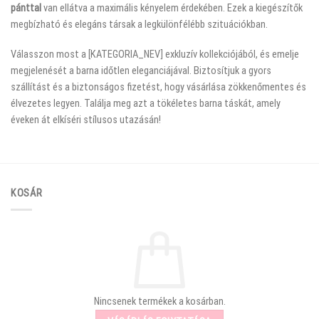
pánttal
van ellátva a maximális kényelem érdekében. Ezek a kiegészítők
megbízható és elegáns társak a legkülönfélébb szituációkban.
Válasszon most a [KATEGORIA_NEV] exkluzív kollekciójából, és emelje
megjelenését a barna időtlen eleganciájával. Biztosítjuk a gyors
szállítást és a biztonságos fizetést, hogy vásárlása zökkenőmentes és
élvezetes legyen. Találja meg azt a tökéletes barna táskát, amely
éveken át elkíséri stílusos utazásán!
KOSÁR
Nincsenek termékek a kosárban.