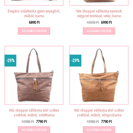
Elegáns oldaltáska gyűrt anyagból,
Női shopper válltáska nyomott
műbőr, barna
négyzet mintával, velúr, barna
Original
Current
6890
Ft
10590
Ft
6990
Ft
price
price
was:
is:
KOSÁRBA TESZEM
KOSÁRBA TESZEM
10590 Ft.
6990 Ft.
-29%
-29%
Női shopper válltáska elöl széles
Női shopper válltáska elöl széles
zsebbel, műbőr, sötétbarna
zsebbel, műbőr, világosbarna
Original
Current
Original
Current
10980
Ft
7790
Ft
10980
Ft
7790
Ft
price
price
price
price
was:
is:
was:
is:
KOSÁRBA TESZEM
KOSÁRBA TESZEM
10980 Ft.
7790 Ft.
10980 Ft.
7790 Ft.