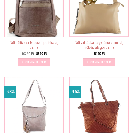
Női hátitáska Micussi, poliészer,
Női válltáska nagy láncszemmel,
barna
műbőr, világosbarna
Original
Current
10290
Ft
8390
Ft
8490
Ft
price
price
was:
is:
KOSÁRBA TESZEM
KOSÁRBA TESZEM
10290 Ft.
8390 Ft.
-28%
-15%