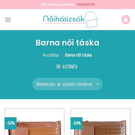
Skip
Hívj minket bizalommal:
+36209433720
to
content
Barna női táska
Kezdőlap
/
Barna női táska
SZŰRÉS
-54%
-54%