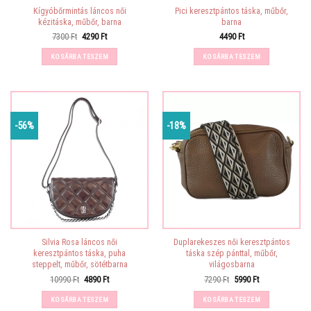
Kígyóbőrmintás láncos női
Pici keresztpántos táska, műbőr,
kézitáska, műbőr, barna
barna
Original
Current
7300
Ft
4290
Ft
4490
Ft
price
price
was:
is:
KOSÁRBA TESZEM
KOSÁRBA TESZEM
7300 Ft.
4290 Ft.
-56%
-18%
Silvia Rosa láncos női
Duplarekeszes női keresztpántos
keresztpántos táska, puha
táska szép pánttal, műbőr,
steppelt, műbőr, sötétbarna
világosbarna
Original
Current
Original
Current
10990
Ft
4890
Ft
7290
Ft
5990
Ft
price
price
price
price
was:
is:
was:
is:
KOSÁRBA TESZEM
KOSÁRBA TESZEM
10990 Ft.
4890 Ft.
7290 Ft.
5990 Ft.