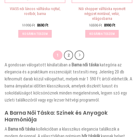
VIA55 női láncos válltáska rojttal,
Női shopper válltáska nyomott
rostbőr, barna
négyzet mintával, velúr,
világosbarna
Original
Current
Original
Current
11990
Ft
8690
Ft
10590
Ft
8990
Ft
price
price
price
price
was:
is:
was:
is:
KOSÁRBA TESZEM
KOSÁRBA TESZEM
11990 Ft.
8690 Ft.
10590 Ft.
8990 Ft.
1
2
A
gondosan válogatott kínálatában a
Barna női táska
kategória az
elegancia és a praktikum esszenciáját testesíti meg. Jelenleg 20 db
kifinomult darab közül válogathat, melyek már 1 590 Ft ártól elérhetők. A
barna árnyalatai időtlen klasszikusok, amelyek diszkrét luxust és
sokoldalúságot kölcsönöznek minden megjelenésnek, legyen szó egy
üzleti találkozóról vagy egy lezser hétvégi programról.
A Barna Női Táska: Színek és Anyagok
Harmóniája
A
Barna női táska
kollekcióban a klasszikus elegancia találkozik a
modern designnal. A választékban prémium
bőr táskák
kapnak helyet,