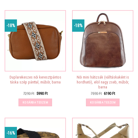
-18%
-18%
Duplarekeszes női keresztpántos
Női mini hátizsák (válltáskaként is
táska szép pánttal, műbőr, barna
hordható), elöl nagy zseb, műbőr,
barna
Original
Current
Original
Current
7290
Ft
5990
Ft
7590
Ft
6190
Ft
price
price
price
price
was:
is:
was:
is:
KOSÁRBA TESZEM
KOSÁRBA TESZEM
7290 Ft.
5990 Ft.
7590 Ft.
6190 Ft.
-16%