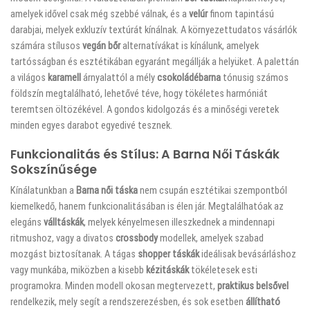
amelyek idővel csak még szebbé válnak, és a
velúr
finom tapintású
darabjai, melyek exkluzív textúrát kínálnak. A környezettudatos vásárlók
számára stílusos
vegán bőr
alternatívákat is kínálunk, amelyek
tartósságban és esztétikában egyaránt megállják a helyüket. A palettán
a világos
karamell
árnyalattól a mély
csokoládébarna
tónusig számos
földszín megtalálható, lehetővé téve, hogy tökéletes harmóniát
teremtsen öltözékével. A gondos kidolgozás és a minőségi veretek
minden egyes darabot egyedivé tesznek.
Funkcionalitás és Stílus: A Barna Női Táskák
Sokszínűsége
Kínálatunkban a
Barna női táska
nem csupán esztétikai szempontból
kiemelkedő, hanem funkcionalitásában is élen jár. Megtalálhatóak az
elegáns
válltáskák
, melyek kényelmesen illeszkednek a mindennapi
ritmushoz, vagy a divatos
crossbody
modellek, amelyek szabad
mozgást biztosítanak. A tágas
shopper táskák
ideálisak bevásárláshoz
vagy munkába, miközben a kisebb
kézitáskák
tökéletesek esti
programokra. Minden modell okosan megtervezett,
praktikus belsővel
rendelkezik, mely segít a rendszerezésben, és sok esetben
állítható