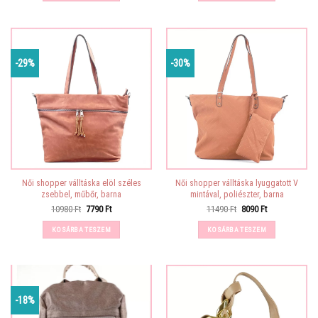
-29%
-30%
Női shopper válltáska elöl széles
Női shopper válltáska lyuggatott V
zsebbel, műbőr, barna
mintával, poliészter, barna
Original
Current
Original
Current
10980
Ft
7790
Ft
11490
Ft
8090
Ft
price
price
price
price
was:
is:
was:
is:
KOSÁRBA TESZEM
KOSÁRBA TESZEM
10980 Ft.
7790 Ft.
11490 Ft.
8090 Ft.
-18%