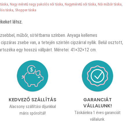
 táska
,
Nagy méretű nagy pakolós női táska
,
Nagyméretű női táska
,
Női műbőr táska
,
lós táska
,
Shopper táska
keket látsz.
s zsebbel, műbőr, sötétbarna színben. Anyaga kellemes
ipzáras zsebe van, a tetején szintén cipzárral nyílik. Belül osztott,
artozéka egy hosszú vállpánt. Méretei: 41×32×12 cm.
KEDVEZŐ SZÁLLÍTÁS
GARANCIÁT
VÁLLALUNK!
Alacsony szállítási díjunkkal
Táskáinkra 1 éves garanciát
máris spóroltál!
vállalunk.