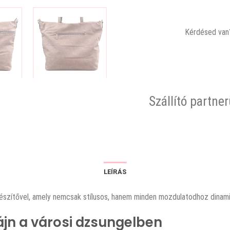
Kérdésed van?
Szállító partne
LEÍRÁS
gészítővel, amely nemcsak stílusos, hanem minden mozdulatodhoz dinami
ájn a városi dzsungelben