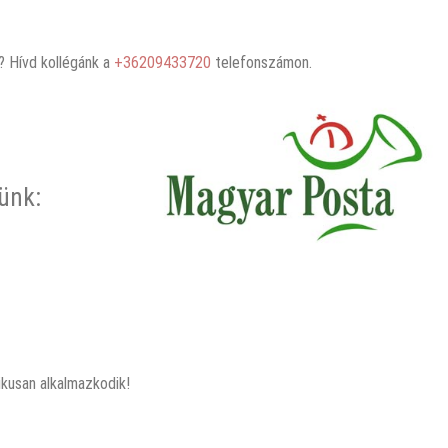
 Hívd kollégánk a
+36209433720
telefonszámon.
rünk:
kusan alkalmazkodik!