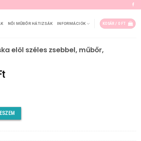
ÁK
NŐI MŰBŐR HÁTIZSÁK
INFORMÁCIÓK
KOSÁR /
0
FT
ka elöl széles zsebbel, műbőr,
al
Current
Ft
price
is:
Ft.
7790 Ft.
sebbel, műbőr, sötétbarna mennyiség
TESZEM