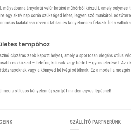
 mályvabarna árnyalatú velúr hatású műbőrből készült, amely selymes tap
amire egy aktív nap során szükséged lehet, legyen szó munkáról, edzőter
rgonomikus kialakítása révén stabilan és kényelmesen fekszik fel a válla
ületes tempóhoz
tszínű cipzáras zseb kapott helyet, amely a sportosan elegáns stílus v
sabb eszközeid – telefon, kulcsok vagy bérlet – gyors elérését. Az ok
köznapoknak vagy a könnyed hétvégi sétáknak. Ez a modell a mozgás sza
ld meg a stílusos kényelem új szintjét minden egyes lépésnél!
GEINK
SZÁLLÍTÓ PARTNERÜNK