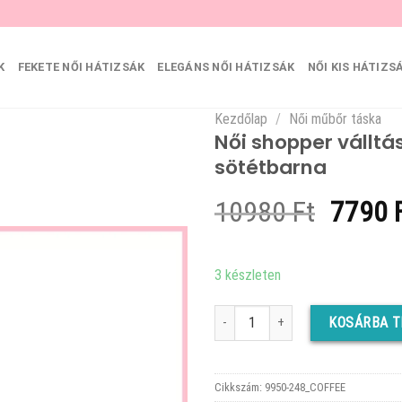
K
FEKETE NŐI HÁTIZSÁK
ELEGÁNS NŐI HÁTIZSÁK
NŐI KIS HÁTIZS
Kezdőlap
/
Női műbőr táska
Női shopper válltás
sötétbarna
Origin
10980
Ft
7790
price
was:
3 készleten
10980 
Női shopper válltáska elöl széles z
KOSÁRBA 
Cikkszám:
9950-248_COFFEE