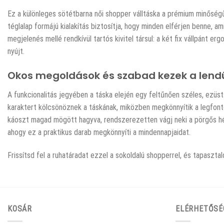
Ez a különleges sötétbarna női shopper válltáska a prémium minőségű,
téglalap formájú kialakítás biztosítja, hogy minden elférjen benne, 
megjelenés mellé rendkívül tartós kivitel társul: a két fix vállpánt e
nyújt.
Okos megoldások és szabad kezek a lend
A funkcionalitás jegyében a táska elején egy feltűnően széles, ezüs
karaktert kölcsönöznek a táskának, miközben megkönnyítik a legfonto
káoszt magad mögött hagyva, rendszerezetten vágj neki a pörgős hét
ahogy ez a praktikus darab megkönnyíti a mindennapjaidat.
Frissítsd fel a ruhatáradat ezzel a sokoldalú shopperrel, és tapaszta
KOSÁR
ELÉRHETŐSÉ