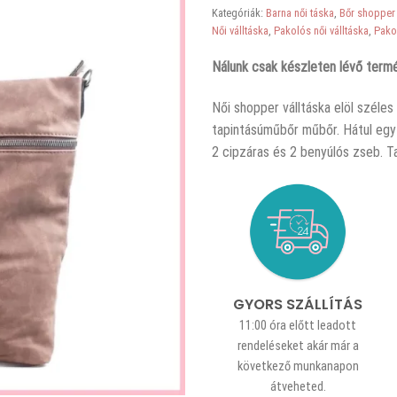
Kategóriák:
Barna női táska
,
Bőr shopper
Női válltáska
,
Pakolós női válltáska
,
Pako
Nálunk csak készleten lévő termé
Női shopper válltáska elöl széle
tapintásúműbőr műbőr. Hátul egy c
2 cipzáras és 2 benyúlós zseb. T
GYORS SZÁLLÍTÁS
11:00 óra előtt leadott
rendeléseket akár már a
következő munkanapon
átveheted.