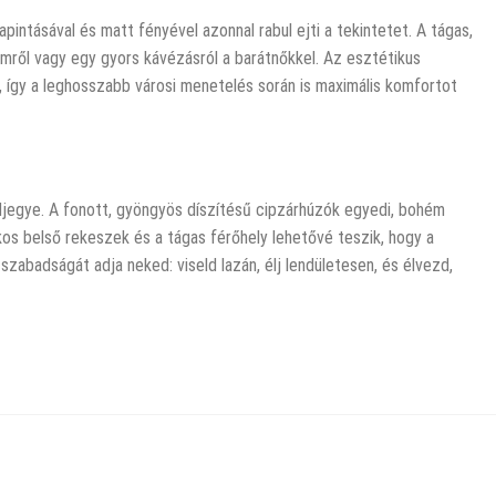
intásával és matt fényével azonnal rabul ejti a tekintetet. A tágas,
emről vagy egy gyors kávézásról a barátnőkkel. Az esztétikus
dra, így a leghosszabb városi menetelés során is maximális komfortot
édjegye. A fonott, gyöngyös díszítésű cipzárhúzók egyedi, bohém
os belső rekeszek és a tágas férőhely lehetővé teszik, hogy a
badságát adja neked: viseld lazán, élj lendületesen, és élvezd,