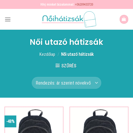
Skip
Hívj minket bizalommal:
+36209433720
to
content
Női utazó hátizsák
Kezdőlap
/
Női utazó hátizsák
SZŰRÉS
-48%