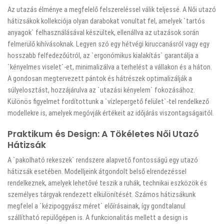
Az utazás élménye a megfelelő felszereléssel válik teljessé. A Női utazó
hátizsákok kollekciója olyan darabokat vonultat fel, amelyek `tartós
anyagok` felhasználásával készültek, ellenállva az utazások során
felmerülő kihívásoknak. Legyen szó egy hétvégi kiruccanásról vagy egy
hosszabb felfedezőútról, az `ergonómikus kialakítás` garantálja a
`kényelmes viselet`-et, minimalizálva a terhelést a vállakon és a háton.
A gondosan megtervezett pántok és hátrészek optimalizálják a
súlyelosztást, hozzájárulva az `utazási kényelem` fokozásához.
Különös figyelmet fordítottunk a `vízlepergető felület`-tel rendelkező
modellekre is, amelyek megóvják értékeit az időjárás viszontagságaitól.
Praktikum és Design: A Tökéletes Női Utazó
Hátizsák
A `pakolható rekeszek` rendszere alapvető fontosságú egy utazó
hátizsák esetében. Modelljeink átgondolt belső elrendezéssel
rendelkeznek, amelyek lehetővé teszik a ruhák, technikai eszközök és
személyes tárgyak rendezett elkülönítését. Számos hátizsákunk
megfelel a `kézipoggyász méret` előírásainak, így gondtalanul
szállítható repülőgépen is. A funkcionalitás mellett a design is