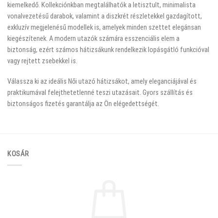
kiemelkedő. Kollekciónkban megtalálhatók a letisztult, minimalista
vonalvezetésű darabok, valamint a diszkrét részletekkel gazdagított,
exkluzív megjelenésű modellek is, amelyek minden szettet elegánsan
kiegészítenek. A modern utazók számára esszenciális elem a
biztonság, ezért számos hátizsákunk rendelkezik lopásgátló funkcióval
vagy rejtett zsebekkel is.
Válassza ki az ideális Női utazó hátizsákot, amely eleganciájával és
praktikumával felejthetetlenné teszi utazásait. Gyors szállítás és
biztonságos fizetés garantálja az Ön elégedettségét.
KOSÁR