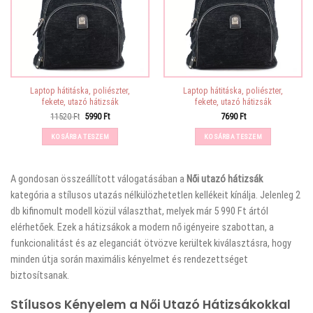
Laptop hátitáska, poliészter,
Laptop hátitáska, poliészter,
fekete, utazó hátizsák
fekete, utazó hátizsák
Original
Current
11520
Ft
5990
Ft
7690
Ft
price
price
was:
is:
KOSÁRBA TESZEM
KOSÁRBA TESZEM
11520 Ft.
5990 Ft.
A
gondosan összeállított válogatásában a
Női utazó hátizsák
kategória a stílusos utazás nélkülözhetetlen kellékeit kínálja. Jelenleg 2
db kifinomult modell közül választhat, melyek már 5 990 Ft ártól
elérhetőek. Ezek a hátizsákok a modern nő igényeire szabottan, a
funkcionalitást és az eleganciát ötvözve kerültek kiválasztásra, hogy
minden útja során maximális kényelmet és rendezettséget
biztosítsanak.
Stílusos Kényelem a Női Utazó Hátizsákokkal