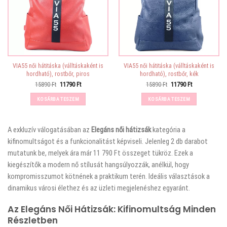
VIA55 női hátitáska (válltáskaként is
VIA55 női hátitáska (válltáskaként is
hordható), rostbőr, piros
hordható), rostbőr, kék
Original
Current
Original
Current
15890
Ft
11790
Ft
15890
Ft
11790
Ft
price
price
price
price
was:
is:
was:
is:
KOSÁRBA TESZEM
KOSÁRBA TESZEM
15890 Ft.
11790 Ft.
15890 Ft.
11790 Ft.
A
exkluzív válogatásában az
Elegáns női hátizsák
kategória a
kifinomultságot és a funkcionalitást képviseli. Jelenleg 2 db darabot
mutatunk be, melyek ára már 11 790 Ft összeget tükröz. Ezek a
kiegészítők a modern nő stílusát hangsúlyozzák, anélkül, hogy
kompromisszumot kötnének a praktikum terén. Ideális választások a
dinamikus városi élethez és az üzleti megjelenéshez egyaránt.
Az Elegáns Női Hátizsák: Kifinomultság Minden
Részletben