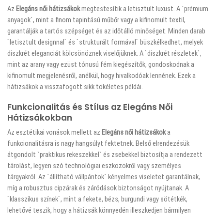
Az
Elegáns női hátizsákok
megtestesítik a letisztult luxust. A `prémium
anyagok`, mint a finom tapintású műbőr vagy a kifinomult textil,
garantálják a tartós szépséget és az időtálló minőséget. Minden darab
`letisztult designnal` és `strukturált formával` büszkélkedhet, melyek
diszkrét eleganciát kölcsönöznek viselőjüknek. A `diszkrét részletek`,
mint az arany vagy ezüst tónusú fém kiegészítők, gondoskodnak a
kifinomult megjelenésről, anélkül, hogy hivalkodóak lennének. Ezek a
hátizsákok a visszafogott sikk tökéletes példái.
Funkcionalitás és Stílus az Elegáns Női
Hátizsákokban
Az esztétikai vonások mellett az
Elegáns női hátizsákok
a
funkcionalitásra is nagy hangsúlyt fektetnek. Belső elrendezésük
átgondolt `praktikus rekeszekkel` és zsebekkel biztosítja a rendezett
tárolást, legyen szó technológiai eszközökről vagy személyes
tárgyakról. Az `állítható vállpántok` kényelmes viseletet garantálnak,
míg a robusztus cipzárak és záródások biztonságot nyújtanak. A
`klasszikus színek`, mint a fekete, bézs, burgundi vagy sötétkék,
lehetővé teszik, hogy a hátizsák könnyedén illeszkedjen bármilyen