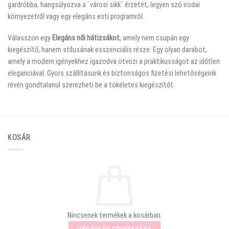
gardróbba, hangsúlyozva a `városi sikk` érzetét, legyen szó irodai
környezetről vagy egy elegáns esti programról.
Válasszon egy
Elegáns női hátizsákot
, amely nem csupán egy
kiegészítő, hanem stílusának esszenciális része. Egy olyan darabot,
amely a modern igényekhez igazodva ötvözi a praktikusságot az időtlen
eleganciával. Gyors szállításunk és biztonságos fizetési lehetőségeink
révén gondtalanul szerezheti be a tökéletes kiegészítőt.
KOSÁR
Nincsenek termékek a kosárban.