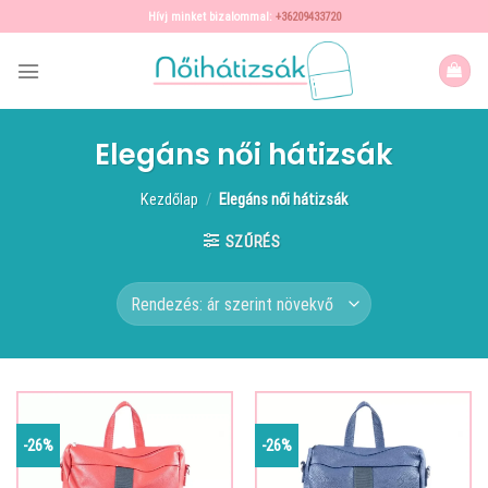
Skip
Hívj minket bizalommal:
+36209433720
to
content
Elegáns női hátizsák
Kezdőlap
/
Elegáns női hátizsák
SZŰRÉS
-26%
-26%