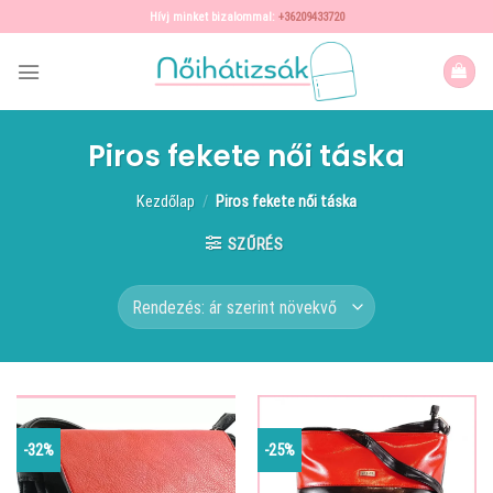
Skip
Hívj minket bizalommal:
+36209433720
to
content
Piros fekete női táska
Kezdőlap
/
Piros fekete női táska
SZŰRÉS
-32%
-25%