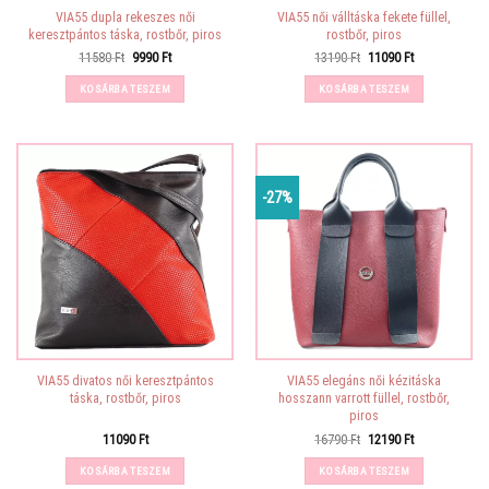
VIA55 dupla rekeszes női
VIA55 női válltáska fekete füllel,
keresztpántos táska, rostbőr, piros
rostbőr, piros
Original
Current
Original
Current
11580
Ft
9990
Ft
13190
Ft
11090
Ft
price
price
price
price
was:
is:
was:
is:
KOSÁRBA TESZEM
KOSÁRBA TESZEM
11580 Ft.
9990 Ft.
13190 Ft.
11090 Ft.
-27%
VIA55 divatos női keresztpántos
VIA55 elegáns női kézitáska
táska, rostbőr, piros
hosszann varrott füllel, rostbőr,
piros
Original
Current
11090
Ft
16790
Ft
12190
Ft
price
price
was:
is:
KOSÁRBA TESZEM
KOSÁRBA TESZEM
16790 Ft.
12190 Ft.