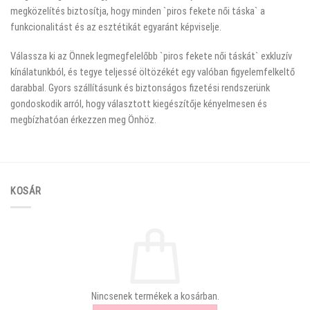
megközelítés biztosítja, hogy minden `piros fekete női táska` a
funkcionalitást és az esztétikát egyaránt képviselje.
Válassza ki az Önnek legmegfelelőbb `piros fekete női táskát` exkluzív
kínálatunkból, és tegye teljessé öltözékét egy valóban figyelemfelkeltő
darabbal. Gyors szállításunk és biztonságos fizetési rendszerünk
gondoskodik arról, hogy választott kiegészítője kényelmesen és
megbízhatóan érkezzen meg Önhöz.
KOSÁR
Nincsenek termékek a kosárban.