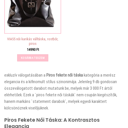
VIA55 női karikás válltáska, rostbőr,
piros
14990
Ft
KOSÁRBA TESZEM
exkluzív válogatásában a
Piros fekete női táska
kategória a merész
elegancia és a kifinomult stílus szinonimája. Jelenleg 9 db gondosan
összeválogatott darabot mutatunk be, melyek már 3 000 Ft ártól
elérhetőek. Ezek a `piros fekete női táskák` nem csupán kiegészítők,
hanem markáns `statement darabok`, melyek egyedi karaktert
kölcsönöznek viselőjüknek.
Piros Fekete Női Táska: A Kontrasztos
Elegancia