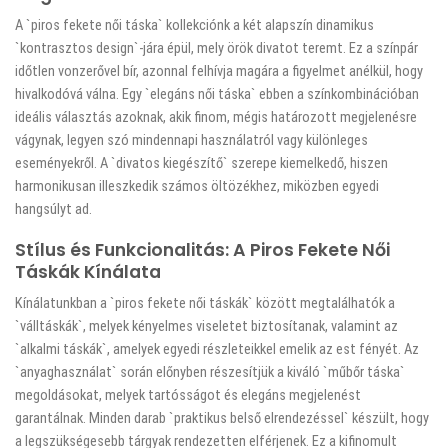
A `piros fekete női táska` kollekciónk a két alapszín dinamikus
`kontrasztos design`-jára épül, mely örök divatot teremt. Ez a színpár
időtlen vonzerővel bír, azonnal felhívja magára a figyelmet anélkül, hogy
hivalkodóvá válna. Egy `elegáns női táska` ebben a színkombinációban
ideális választás azoknak, akik finom, mégis határozott megjelenésre
vágynak, legyen szó mindennapi használatról vagy különleges
eseményekről. A `divatos kiegészítő` szerepe kiemelkedő, hiszen
harmonikusan illeszkedik számos öltözékhez, miközben egyedi
hangsúlyt ad.
Stílus és Funkcionalitás: A Piros Fekete Női
Táskák Kínálata
Kínálatunkban a `piros fekete női táskák` között megtalálhatók a
`válltáskák`, melyek kényelmes viseletet biztosítanak, valamint az
`alkalmi táskák`, amelyek egyedi részleteikkel emelik az est fényét. Az
`anyaghasználat` során előnyben részesítjük a kiváló `műbőr táska`
megoldásokat, melyek tartósságot és elegáns megjelenést
garantálnak. Minden darab `praktikus belső elrendezéssel` készült, hogy
a legszükségesebb tárgyak rendezetten elférjenek. Ez a kifinomult