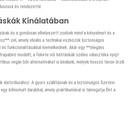
ílusossá és rendezetté.
itáskák Kínálatában
cipzárak és a gondosan elhelyezett zsebek mind a kényelmet és a
esz**-zel, amely ideális a technikai eszközök biztonságos
al és funkcionalitásukkal kiemelkednek. Akár egy **elegáns
trapabíró modellt, a fekete női hátitáskák széles választéka nyújt
tikus vegán bőr alternatívákat is kínálunk, melyek hosszú távon őrzik
k életstílusához. A gyors szállításnak és a biztonságos fizetési
gy kifinomult darabbal, amely praktikumával is támogatja Önt a