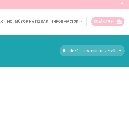
ÁK
NŐI MŰBŐR HÁTIZSÁK
INFORMÁCIÓK
KOSÁR /
0
FT