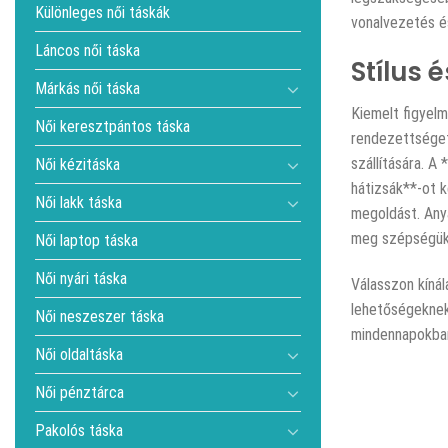
Különleges női táskák
vonalvezetés és
Láncos női táska
Stílus 
Márkás női táska
Kiemelt figyelm
Női keresztpántos táska
rendezettséget 
szállítására. A
Női kézitáska
hátizsák**-ot k
Női lakk táska
megoldást. Anya
meg szépségüke
Női laptop táska
Női nyári táska
Válasszon kínál
lehetőségeknek
Női neszeszer táska
mindennapokba
Női oldaltáska
Női pénztárca
Pakolós táska