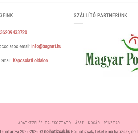
GEINK
SZÁLLÍTÓ PARTNERÜNK
36209433720
pcsolatos email:
info@bagnet.hu
 email:
Kapcsolati oldalon
ADATKEZELÉSI TÁJÉKOZTATÓ
ÁSZF
KOSÁR
PÉNZTÁR
 fenntartva 2022-2026 ©
noihatizsak.hu
Női hátizsák, fekete női hátizsák, női 