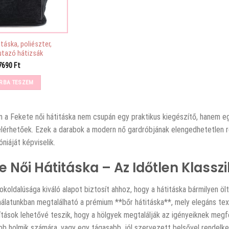
táska, poliészter,
utazó hátizsák
7690
Ft
RBA TESZEM
 a Fekete női hátitáska nem csupán egy praktikus kiegészítő, hanem egy
elérhetőek. Ezek a darabok a modern nő gardróbjának elengedhetetlen ré
niáját képviselik.
e Női Hátitáska – Az Időtlen Klassz
okoldalúsága kiváló alapot biztosít ahhoz, hogy a hátitáska bármilyen öl
ínálatunkban megtalálható a prémium **bőr hátitáska**, mely elegáns text
kítások lehetővé teszik, hogy a hölgyek megtalálják az igényeiknek megf
 holmik számára, vagy egy tágasabb, jól szervezett belsővel rendelkező