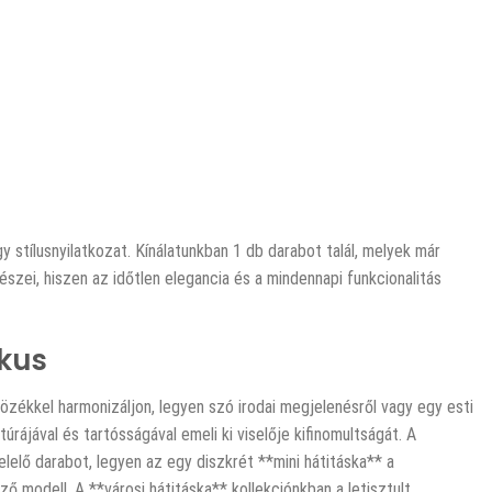
 stílusnyilatkozat. Kínálatunkban 1 db darabot talál, melyek már
szei, hiszen az időtlen elegancia és a mindennapi funkcionalitás
ikus
tözékkel harmonizáljon, legyen szó irodai megjelenésről vagy egy esti
úrájával és tartósságával emeli ki viselője kifinomultságát. A
elelő darabot, legyen az egy diszkrét **mini hátitáska** a
 modell. A **városi hátitáska** kollekciónkban a letisztult