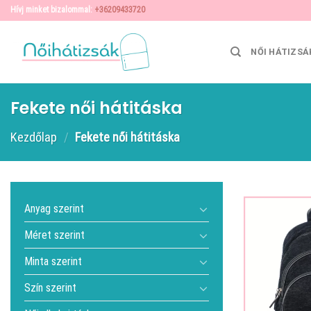
Skip
Hívj minket bizalommal:
+36209433720
to
content
NŐI HÁTIZSÁ
Fekete női hátitáska
Kezdőlap
/
Fekete női hátitáska
Anyag szerint
Méret szerint
Minta szerint
Szín szerint