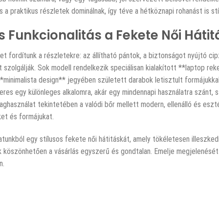
 a praktikus részletek dominálnak, így téve a hétköznapi rohanást is st
és Funkcionalitás a Fekete Női Hát
et fordítunk a részletekre: az állítható pántok, a biztonságot nyújtó 
szolgálják. Sok modell rendelkezik speciálisan kialakított **laptop rek
 **minimalista design** jegyében született darabok letisztult formájukk
eres egy különleges alkalomra, akár egy mindennapi használatra szánt, s
ghasználat tekintetében a valódi bőr mellett modern, ellenálló és eszté
t és formájukat.
atunkból egy stílusos fekete női hátitáskát, amely tökéletesen illeszkedi
 köszönhetően a vásárlás egyszerű és gondtalan. Emelje megjelenését e
n.