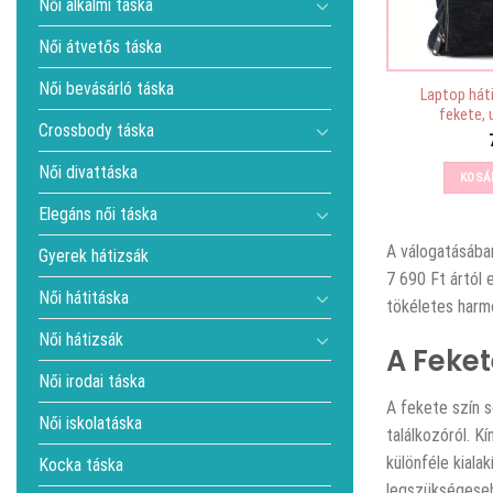
Női alkalmi táska
Női átvetős táska
Női bevásárló táska
Laptop háti
fekete, 
Crossbody táska
Női divattáska
KOSÁ
Elegáns női táska
A
válogatásában
Gyerek hátizsák
7 690 Ft ártól 
Női hátitáska
tökéletes harmó
Női hátizsák
A Feket
Női irodai táska
A fekete szín s
Női iskolatáska
találkozóról. K
különféle kiala
Kocka táska
legszükségesebb