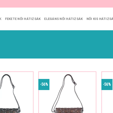
K
FEKETE NŐI HÁTIZSÁK
ELEGÁNS NŐI HÁTIZSÁK
NŐI KIS HÁTIZS
-56%
-56%