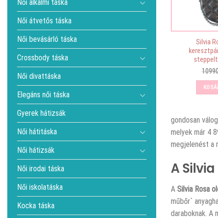
Női alkalmi táska
Női átvetős táska
Női bevásárló táska
Silvia 
keresztpá
Crossbody táska
steppelt
1099
Női divattáska
KOSÁ
Elegáns női táska
Gyerek hátizsák
gondosan válog
Női hátitáska
melyek már 4 89
megjelenést a m
Női hátizsák
A Silvi
Női irodai táska
Női iskolatáska
A
Silvia Rosa o
műbőr` anyagha
Kocka táska
daraboknak. A m