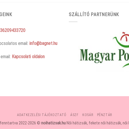
GEINK
SZÁLLÍTÓ PARTNERÜNK
36209433720
pcsolatos email:
info@bagnet.hu
 email:
Kapcsolati oldalon
ADATKEZELÉSI TÁJÉKOZTATÓ
ÁSZF
KOSÁR
PÉNZTÁR
 fenntartva 2022-2026 ©
noihatizsak.hu
Női hátizsák, fekete női hátizsák, női 