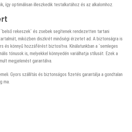
ik, így optimálisan illeszkedik testalkatához és az alkalomhoz.
rt
lt `belső rekeszek` és zsebek segítenek rendezetten tartani
 tartalmát, miközben diszkrét minőségi érzetet ad. A biztonságra is
ors és könnyű hozzáférést biztosítva. Kínálatunkban a `semleges
lis tónusok is, melyekkel könnyedén variálhatja stílusát. Ezek a
mult megjelenést garantálva.
emeli. Gyors szállítás és biztonságos fizetés garantálja a gondtalan
ég ma.