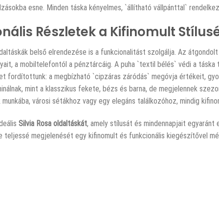
úlzásokba esne. Minden táska kényelmes, `állítható vállpánttal` rendelkez
nális Részletek a Kifinomult Stílusé
ldaltáskák belső elrendezése is a funkcionalitást szolgálja. Az átgondo
ait, a mobiltelefontól a pénztárcáig. A puha `textil bélés` védi a táska
et fordítottunk: a megbízható `cipzáras záródás` megóvja értékeit, gy
inálnak, mint a klasszikus fekete, bézs és barna, de megjelennek szezoná
k munkába, városi sétákhoz vagy egy elegáns találkozóhoz, mindig kifino
ideális
Silvia Rosa oldaltáskát
, amely stílusát és mindennapjait egyaránt 
e teljessé megjelenését egy kifinomult és funkcionális kiegészítővel m