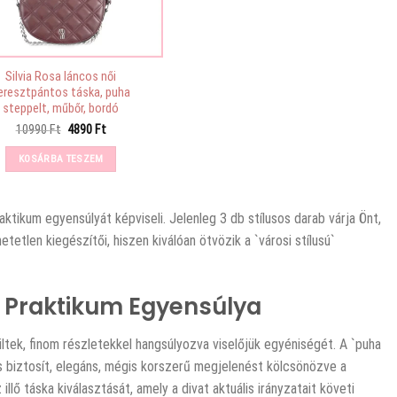
Silvia Rosa láncos női
eresztpántos táska, puha
steppelt, műbőr, bordó
Original
Current
10990
Ft
4890
Ft
price
price
was:
is:
KOSÁRBA TESZEM
10990 Ft.
4890 Ft.
aktikum egyensúlyát képviseli. Jelenleg 3 db stílusos darab várja Önt,
etlen kiegészítői, hiszen kiválóan ötvözik a `városi stílusú`
 a Praktikum Egyensúlya
zültek, finom részletekkel hangsúlyozva viselőjük egyéniségét. A `puha
s biztosít, elegáns, mégis korszerű megjelenést kölcsönözve a
lő táska kiválasztását, amely a divat aktuális irányzatait követi