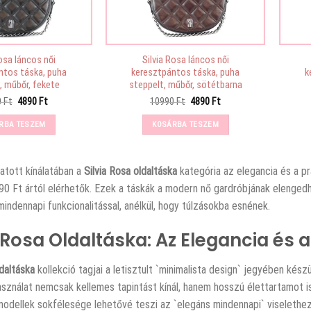
Rosa láncos női
Silvia Rosa láncos női
ntos táska, puha
keresztpántos táska, puha
k
, műbőr, fekete
steppelt, műbőr, sötétbarna
Original
Current
Original
Current
0
Ft
4890
Ft
10990
Ft
4890
Ft
price
price
price
price
was:
is:
was:
is:
RBA TESZEM
KOSÁRBA TESZEM
10990 Ft.
4890 Ft.
10990 Ft.
4890 Ft.
atott kínálatában a
Silvia Rosa oldaltáska
kategória az elegancia és a pr
0 Ft ártól elérhetők. Ezek a táskák a modern nő gardróbjának elengedhet
indennapi funkcionalitással, anélkül, hogy túlzásokba esnének.
a Rosa Oldaltáska: Az Elegancia és
ldaltáska
kollekció tagjai a letisztult `minimalista design` jegyében kés
sználat nemcsak kellemes tapintást kínál, hanem hosszú élettartamot i
odellek sokfélesége lehetővé teszi az `elegáns mindennapi` viselethez il