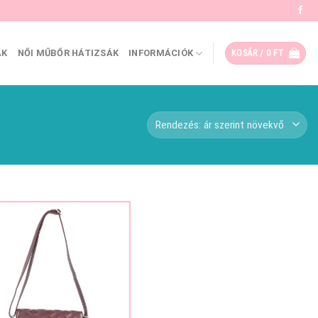
ÁK
NŐI MŰBŐR HÁTIZSÁK
INFORMÁCIÓK
KOSÁR /
0
FT