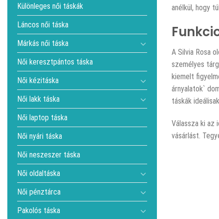
Különleges női táskák
anélkül, hogy t
Láncos női táska
Funkcio
Márkás női táska
A Silvia Rosa o
Női keresztpántos táska
személyes tárgy
kiemelt figyelm
Női kézitáska
árnyalatok` dom
Női lakk táska
táskák ideálisa
Női laptop táska
Válassza ki az 
vásárlást. Tegy
Női nyári táska
Női neszeszer táska
Női oldaltáska
Női pénztárca
Pakolós táska