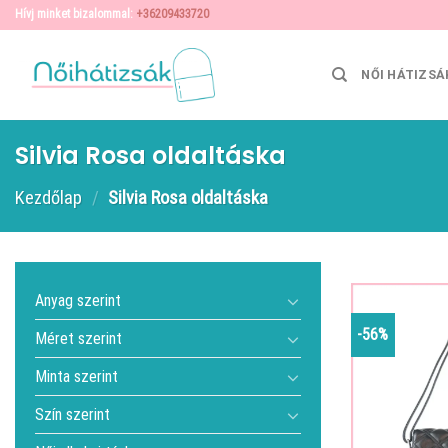
Skip
Hívj minket bizalommal:
+36209433720
to
content
NŐI HÁTIZSÁ
Silvia Rosa oldaltáska
Kezdőlap
/
Silvia Rosa oldaltáska
Anyag szerint
-56%
Méret szerint
Minta szerint
Szín szerint