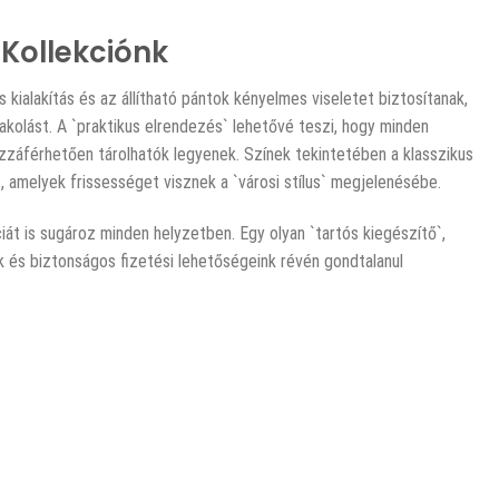
 Kollekciónk
s kialakítás és az állítható pántok kényelmes viseletet biztosítanak,
akolást. A `praktikus elrendezés` lehetővé teszi, hogy minden
zzáférhetően tárolhatók legyenek. Színek tekintetében a klasszikus
, amelyek frissességet visznek a `városi stílus` megjelenésébe.
át is sugároz minden helyzetben. Egy olyan `tartós kiegészítő`,
nk és biztonságos fizetési lehetőségeink révén gondtalanul