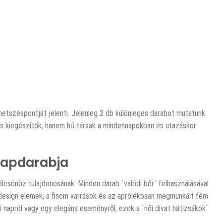
metszéspontját jelenti. Jelenleg 2 db különleges darabot mutatunk
os kiegészítők, hanem hű társak a mindennapokban és utazáskor
Alapdarabja
ölcsönöz tulajdonosának. Minden darab `valódi bőr` felhasználásával
 design elemek, a finom varrások és az aprólékosan megmunkált fém
i napról vagy egy elegáns eseményről, ezek a `női divat hátizsákok`