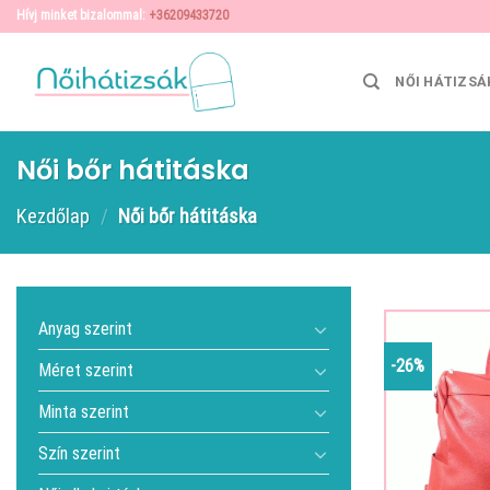
Skip
Hívj minket bizalommal:
+36209433720
to
content
NŐI HÁTIZSÁ
Női bőr hátitáska
Kezdőlap
/
Női bőr hátitáska
Anyag szerint
-26%
Méret szerint
Minta szerint
Szín szerint