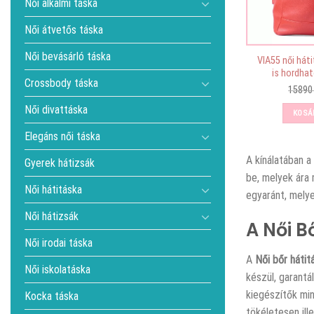
Női alkalmi táska
Női átvetős táska
Női bevásárló táska
VIA55 női hát
is hordhat
Crossbody táska
1589
Női divattáska
KOSÁ
Elegáns női táska
A
kínálatában a
Gyerek hátizsák
be, melyek ára
Női hátitáska
egyaránt, melye
Női hátizsák
A Női B
Női irodai táska
A
Női bőr hátit
Női iskolatáska
készül, garant
kiegészítők min
Kocka táska
tökéletesen il