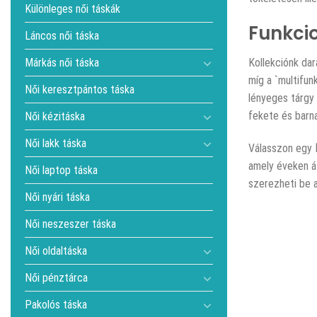
Különleges női táskák
Funkcio
Láncos női táska
Márkás női táska
Kollekciónk dar
míg a `multifun
Női keresztpántos táska
lényeges tárgy
fekete és barna
Női kézitáska
Női lakk táska
Válasszon egy
amely éveken át
Női laptop táska
szerezheti be 
Női nyári táska
Női neszeszer táska
Női oldaltáska
Női pénztárca
Pakolós táska