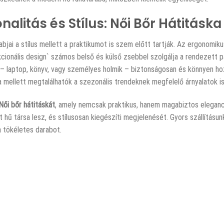
nalitás és Stílus: Női Bőr Hátitáska
abjai a stílus mellett a praktikumot is szem előtt tartják. Az ergonomiku
kcionális design` számos belső és külső zsebbel szolgálja a rendezett p
 – laptop, könyv, vagy személyes holmik – biztonságosan és könnyen ho
 mellett megtalálhatók a szezonális trendeknek megfelelő árnyalatok is
Női bőr hátitáskát
, amely nemcsak praktikus, hanem magabiztos eleganci
 hű társa lesz, és stílusosan kiegészíti megjelenését. Gyors szállításu
a tökéletes darabot.