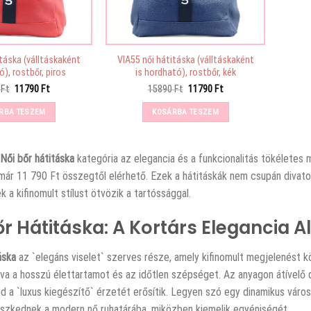
itáska (válltáskaként
VIA55 női hátitáska (válltáskaként
ó), rostbőr, piros
is hordható), rostbőr, kék
Original
Current
Original
Current
0
Ft
11790
Ft
15890
Ft
11790
Ft
price
price
price
price
was:
is:
was:
is:
RBA TESZEM
KOSÁRBA TESZEM
15890 Ft.
11790 Ft.
15890 Ft.
11790 Ft.
Női bőr hátitáska
kategória az elegancia és a funkcionalitás tökéletes 
 már 11 790 Ft összegtől elérhető. Ezek a hátitáskák nem csupán divat
k a kifinomult stílust ötvözik a tartóssággal.
őr Hátitáska: A Kortárs Elegancia 
áska
az `elegáns viselet` szerves része, amely kifinomult megjelenést k
álva a hosszú élettartamot és az időtlen szépséget. Az anyagon átívelő
d a `luxus kiegészítő` érzetét erősítik. Legyen szó egy dinamikus város
leszkednek a modern nő ruhatárába, miközben kiemelik egyéniségét.