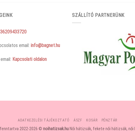
GEINK
SZÁLLÍTÓ PARTNERÜNK
36209433720
pcsolatos email:
info@bagnet.hu
 email:
Kapcsolati oldalon
ADATKEZELÉSI TÁJÉKOZTATÓ
ÁSZF
KOSÁR
PÉNZTÁR
 fenntartva 2022-2026 ©
noihatizsak.hu
Női hátizsák, fekete női hátizsák, női 