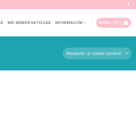
ÁK
NŐI MŰBŐR HÁTIZSÁK
INFORMÁCIÓK
KOSÁR /
0
FT