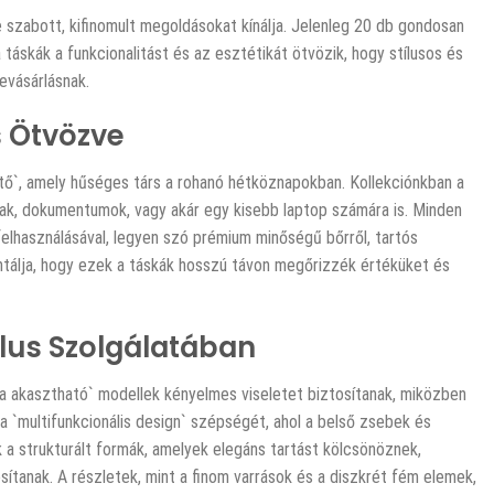
 szabott, kifinomult megoldásokat kínálja. Jelenleg 20 db gondosan
táskák a funkcionalitást és az esztétikát ötvözik, hogy stílusos és
evásárlásnak.
 Ötvözve
tő`, amely hűséges társ a rohanó hétköznapokban. Kollekciónkban a
gyak, dokumentumok, vagy akár egy kisebb laptop számára is. Minden
felhasználásával, legyen szó prémium minőségű bőrről, tartós
ntálja, hogy ezek a táskák hosszú távon megőrizzék értéküket és
ílus Szolgálatában
ra akasztható` modellek kényelmes viseletet biztosítanak, miközben
a `multifunkcionális design` szépségét, ahol a belső zsebek és
 a strukturált formák, amelyek elegáns tartást kölcsönöznek,
sítanak. A részletek, mint a finom varrások és a diszkrét fém elemek,