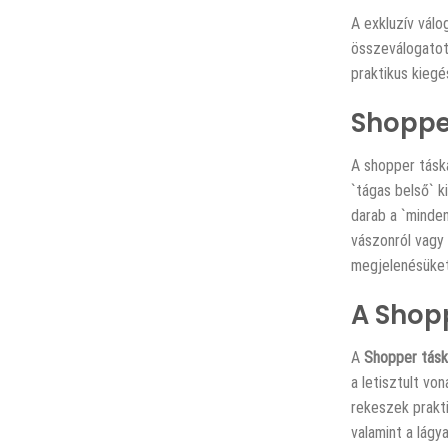
A
exkluzív vál
összeválogatott
praktikus kiegé
Shoppe
A shopper tásk
`tágas belső` k
darab a `minden
vászonról vagy
megjelenésüket
A Shopp
A
Shopper tásk
a letisztult vo
rekeszek prakti
valamint a lágy