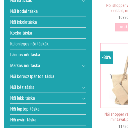
Női hátizsák
Női shopper v
zsebbel, m
Női irodai táska
1098
Női iskolatáska
KOSÁ
Kocka táska
Különleges női táskák
Láncos női táska
-30%
Márkás női táska
Női keresztpántos táska
Női kézitáska
Női lakk táska
Női laptop táska
Női shopper v
Női nyári táska
mintával, 
1149