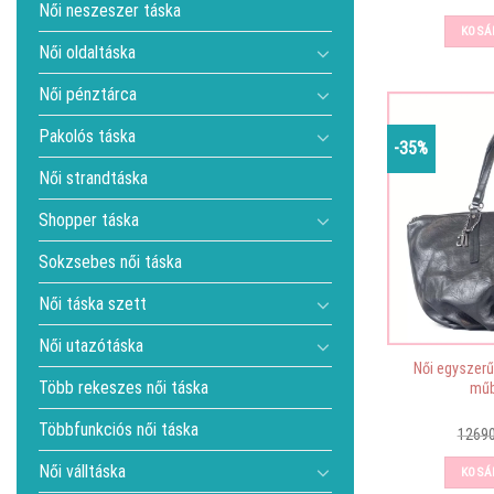
Női neszeszer táska
KOSÁ
Női oldaltáska
Női pénztárca
Pakolós táska
-35%
Női strandtáska
Shopper táska
Sokzsebes női táska
Női táska szett
Női utazótáska
Női egyszerű
Több rekeszes női táska
műb
Többfunkciós női táska
1269
Női válltáska
KOSÁ