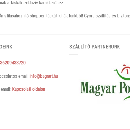
nak a táskák exkluzív karakteréhez.
Ön stílusához illő shopper táskát kínálatunkból! Gyors szállítás és bizto
GEINK
SZÁLLÍTÓ PARTNERÜNK
36209433720
pcsolatos email:
info@bagnet.hu
 email:
Kapcsolati oldalon