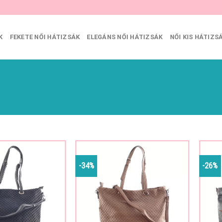
K
FEKETE NŐI HÁTIZSÁK
ELEGÁNS NŐI HÁTIZSÁK
NŐI KIS HÁTIZS
-34%
-26%