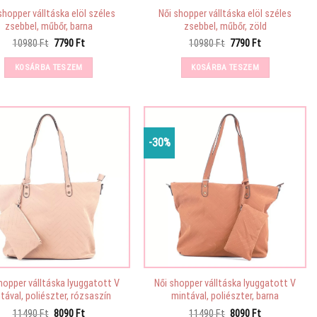
shopper válltáska elöl széles
Női shopper válltáska elöl széles
zsebbel, műbőr, barna
zsebbel, műbőr, zöld
Original
Current
Original
Current
10980
Ft
7790
Ft
10980
Ft
7790
Ft
price
price
price
price
was:
is:
was:
is:
KOSÁRBA TESZEM
KOSÁRBA TESZEM
10980 Ft.
7790 Ft.
10980 Ft.
7790 Ft.
-30%
hopper válltáska lyuggatott V
Női shopper válltáska lyuggatott V
tával, poliészter, rózsaszín
mintával, poliészter, barna
Original
Current
Original
Current
11490
Ft
8090
Ft
11490
Ft
8090
Ft