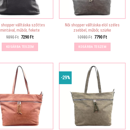
i shopper válltáska szőttes
Női shopper válltáska elöl széles
mintával, műbőr, fekete
zsebbel, műbőr, szürke
Original
Current
Original
Current
9890
Ft
7290
Ft
10980
Ft
7790
Ft
price
price
price
price
was:
is:
was:
is:
KOSÁRBA TESZEM
KOSÁRBA TESZEM
9890 Ft.
7290 Ft.
10980 Ft.
7790 Ft.
-29%