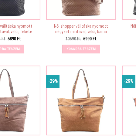
 válltáska nyomott
Női shopper válltáska nyomott
Nő
ával, velúr, fekete
négyzet mintával, velúr, barna
Original
Current
Original
Current
0
Ft
5890
Ft
10590
Ft
6990
Ft
price
price
price
price
was:
is:
was:
is:
RBA TESZEM
KOSÁRBA TESZEM
10590 Ft.
5890 Ft.
10590 Ft.
6990 Ft.
-29%
-29%