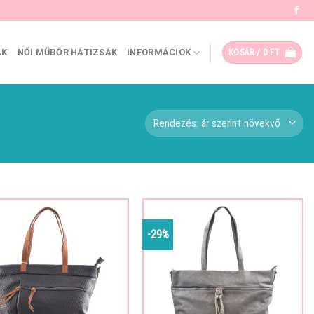
ÁK
NŐI MŰBŐR HÁTIZSÁK
INFORMÁCIÓK
KOSÁR /
0
FT
-29%