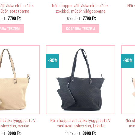
álltáska elöl széles
Női shopper válltáska elöl széles
Női 
űbőr, sötétbarna
zsebbel, műbőr, világosbarna
Original
Current
Original
Current
0
Ft
7790
Ft
10980
Ft
7790
Ft
price
price
price
price
was:
is:
was:
is:
RBA TESZEM
KOSÁRBA TESZEM
10980 Ft.
7790 Ft.
10980 Ft.
7790 Ft.
-30%
-30%
álltáska lyuggatott V
Női shopper válltáska lyuggatott V
Női s
poliészter, szürke
mintával, poliészter, fekete
min
Original
Current
Original
Current
0
Ft
8090
Ft
11490
Ft
8090
Ft