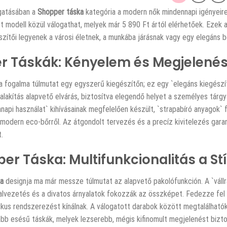
ogatásában a
Shopper táska
kategória a modern nők mindennapi igényeire
 modell közül válogathat, melyek már 5 890 Ft ártól elérhetőek. Ezek a 
szítői legyenek a városi életnek, a munkába járásnak vagy egy elegáns b
r Táskák: Kényelem és Megjelenés
a fogalma túlmutat egy egyszerű kiegészítőn; ez egy `elegáns kiegészí
ialakítás alapvető elvárás, biztosítva elegendő helyet a személyes tár
napi használat` kihívásainak megfelelően készült, `strapabíró anyagok` 
 modern eco-bőrről. Az átgondolt tervezés és a precíz kivitelezés gara
.
er Táska: Multifunkcionalitás a St
a
designja ma már messze túlmutat az alapvető pakolófunkción. A `váll
nalvezetés és a divatos árnyalatok fokozzák az összképet. Fedezze fel 
kus rendszerezést kínálnak. A válogatott darabok között megtalálhatók
abb esésű táskák, melyek lezserebb, mégis kifinomult megjelenést bizto