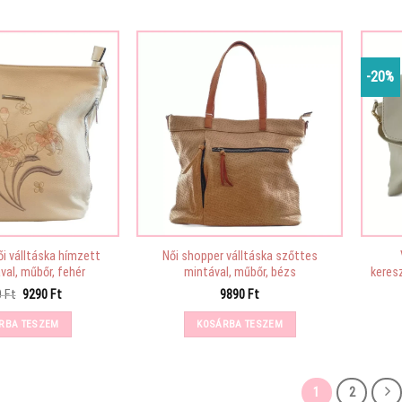
-20%
ői válltáska hímzett
Női shopper válltáska szőttes
val, műbőr, fehér
mintával, műbőr, bézs
keres
Original
Current
0
Ft
9290
Ft
9890
Ft
price
price
was:
is:
RBA TESZEM
KOSÁRBA TESZEM
11390 Ft.
9290 Ft.
1
2