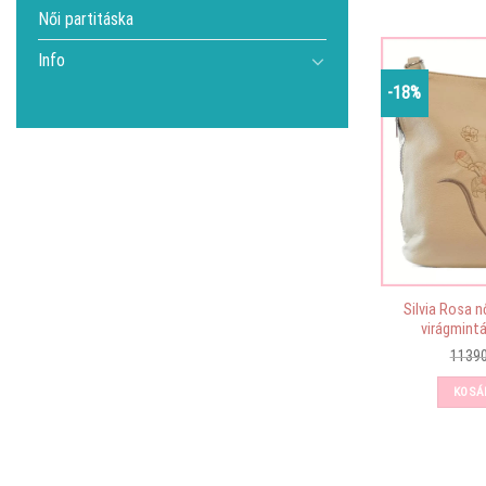
Női partitáska
Info
-18%
Silvia Rosa n
virágmintá
1139
KOSÁ