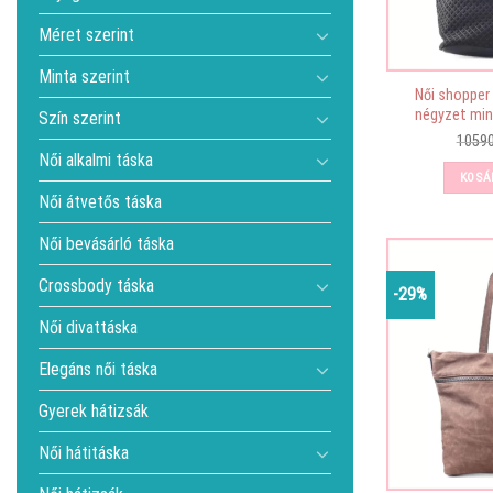
Méret szerint
Minta szerint
Női shopper
négyzet mint
Szín szerint
1059
Női alkalmi táska
KOSÁ
Női átvetős táska
Női bevásárló táska
Crossbody táska
-29%
Női divattáska
Elegáns női táska
Gyerek hátizsák
Női hátitáska