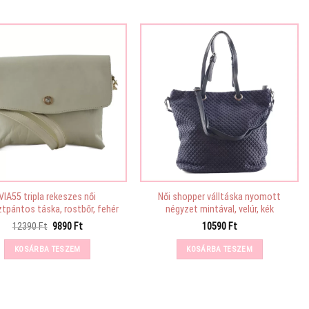
VIA55 tripla rekeszes női
Női shopper válltáska nyomott
ztpántos táska, rostbőr, fehér
négyzet mintával, velúr, kék
Original
Current
12390
Ft
9890
Ft
10590
Ft
price
price
was:
is:
KOSÁRBA TESZEM
KOSÁRBA TESZEM
12390 Ft.
9890 Ft.