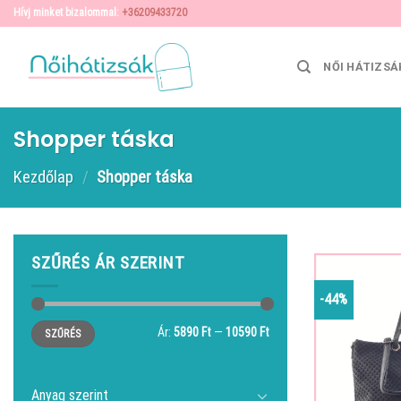
Skip
Hívj minket bizalommal:
+36209433720
to
content
NŐI HÁTIZSÁ
Shopper táska
Kezdőlap
/
Shopper táska
SZŰRÉS ÁR SZERINT
-44%
Min
Max
Ár:
5890 Ft
—
10590 Ft
SZŰRÉS
ár
ár
Anyag szerint