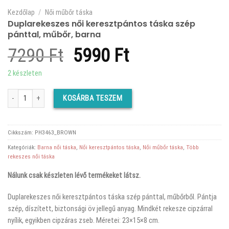
Kezdőlap
/
Női műbőr táska
Duplarekeszes női keresztpántos táska szép
pánttal, műbőr, barna
Original
Current
7290
Ft
5990
Ft
price
price
2 készleten
was:
is:
Duplarekeszes női keresztpántos táska szép pánttal, műbőr, barna mennyiség
KOSÁRBA TESZEM
7290 Ft.
5990 Ft.
Cikkszám:
PH3463_BROWN
Kategóriák:
Barna női táska
,
Női keresztpántos táska
,
Női műbőr táska
,
Több
rekeszes női táska
Nálunk csak készleten lévő termékeket látsz.
Duplarekeszes női keresztpántos táska szép pánttal, műbőrből. Pántja
szép, díszített, biztonsági öv jellegű anyag. Mindkét rekesze cipzárral
nyílik, egyikben cipzáras zseb. Méretei: 23×15×8 cm.