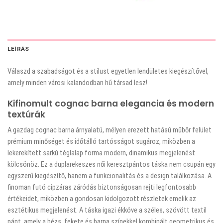
LEÍRÁS
Válaszd a szabadságot és a stílust egyetlen lendületes kiegészítővel,
amely minden városi kalandodban hű társad lesz!
Kifinomult cognac barna elegancia és modern
textúrák
A gazdag cognac barna árnyalatú, mélyen erezett hatású műbőr felület
prémium minőséget és időtálló tartósságot sugároz, miközben a
lekerekített sarkú téglalap forma modern, dinamikus megjelenést
kölcsönöz. Ez a duplarekeszes női keresztpántos táska nem csupán egy
egyszerű kiegészítő, hanem a funkcionalitás és a design találkozása. A
finoman futó cipzáras záródás biztonságosan rejti legfontosabb
értékeidet, miközben a gondosan kidolgozott részletek emelik az
esztétikus megjelenést. A táska igazi ékköve a széles, szövött textil
pánt, amely a bézs, fekete és barna színekkel kombinált geometrikus és