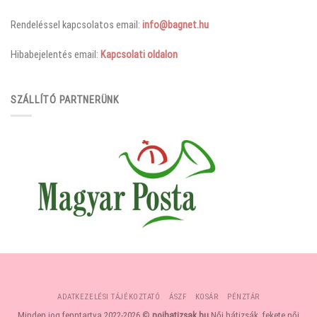
Rendeléssel kapcsolatos email:
info@bagnet.hu
Hibabejelentés email:
Kapcsolati oldalon
SZÁLLÍTÓ PARTNERÜNK
ADATKEZELÉSI TÁJÉKOZTATÓ
ÁSZF
KOSÁR
PÉNZTÁR
Minden jog fenntartva 2022-2026 ©
noihatizsak.hu
Női hátizsák, fekete női