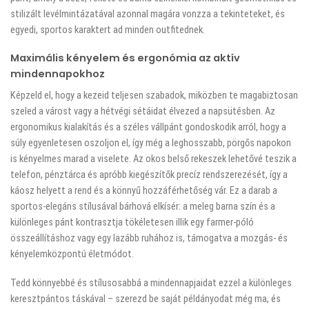
stilizált levélmintázatával azonnal magára vonzza a tekinteteket, és
egyedi, sportos karaktert ad minden outfitednek.
Maximális kényelem és ergonómia az aktív
mindennapokhoz
Képzeld el, hogy a kezeid teljesen szabadok, miközben te magabiztosan
szeled a várost vagy a hétvégi sétáidat élvezed a napsütésben. Az
ergonomikus kialakítás és a széles vállpánt gondoskodik arról, hogy a
súly egyenletesen oszoljon el, így még a leghosszabb, pörgős napokon
is kényelmes marad a viselete. Az okos belső rekeszek lehetővé teszik a
telefon, pénztárca és apróbb kiegészítők precíz rendszerezését, így a
káosz helyett a rend és a könnyű hozzáférhetőség vár. Ez a darab a
sportos-elegáns stílusával bárhová elkísér: a meleg barna szín és a
különleges pánt kontrasztja tökéletesen illik egy farmer-póló
összeállításhoz vagy egy lazább ruhához is, támogatva a mozgás- és
kényelemközpontú életmódot.
Tedd könnyebbé és stílusosabbá a mindennapjaidat ezzel a különleges
keresztpántos táskával – szerezd be saját példányodat még ma, és