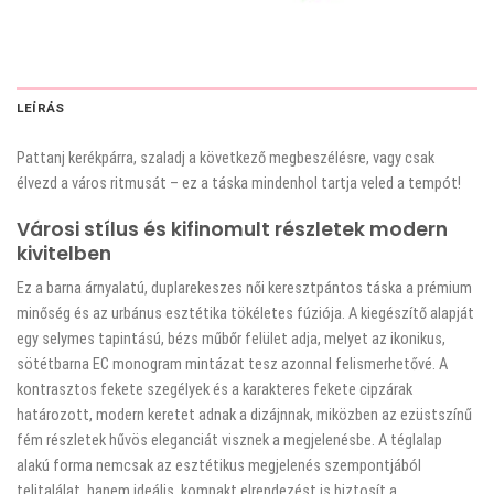
LEÍRÁS
Pattanj kerékpárra, szaladj a következő megbeszélésre, vagy csak
élvezd a város ritmusát – ez a táska mindenhol tartja veled a tempót!
Városi stílus és kifinomult részletek modern
kivitelben
Ez a barna árnyalatú, duplarekeszes női keresztpántos táska a prémium
minőség és az urbánus esztétika tökéletes fúziója. A kiegészítő alapját
egy selymes tapintású, bézs műbőr felület adja, melyet az ikonikus,
sötétbarna EC monogram mintázat tesz azonnal felismerhetővé. A
kontrasztos fekete szegélyek és a karakteres fekete cipzárak
határozott, modern keretet adnak a dizájnnak, miközben az ezüstszínű
fém részletek hűvös eleganciát visznek a megjelenésbe. A téglalap
alakú forma nemcsak az esztétikus megjelenés szempontjából
telitalálat, hanem ideális, kompakt elrendezést is biztosít a