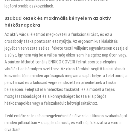
legfontosabb eszközeidnek.
Szabad kezek és maximális kényelem az aktív
hétköznapokra
Az aktív városi életmód megköveteli a funkcionalitást, és ez a
crossbody táska pontosan ezt nyújtja. Az ergonomikus kialakítás
jegyében tervezett széles, fekete textil vállpánt egyenletesen osztja el
a súlyt, így nem vág be a vállba még akkor sem, ha egész nap úton vagy.
A pánton látható tonális ENRICO COVERI felirat sportos-elegáns
vibrálást ad bármilyen szetthez. Az okos tárolást segítő kialakításnak
köszönhetően minden apróságnak megvan a saját helye: a telefonod, a
pénztárcád és a kulcsaid végre rendezetten pihenhetnek a táska
belsejében. Felejtsd el a nehézkes táskákat; ez a modell a teljes
mozgásszabadságot és a könnyedséget hozza el a pörgős
hétköznapokba vagy a felszabadult hétvégi sétákhoz.
Tedd emlékezetessé a megjelenésed és élvezd a stílusos szabadságot
minden pillanatban – csapj le rá most, és válts új fokozatra a városi
divatban!