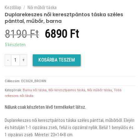
Kezdőlap
/
Női műbőr táska
Duplarekeszes női keresztpántos táska széles
pánttal, műbőr, barna
Original
Current
8190
Ft
6890
Ft
price
price
5 készleten
was:
is:
Duplarekeszes női keresztpántos táska széles pánttal, műbőr, barna mennyiség
KOSÁRBA TESZEM
8190 Ft.
6890 Ft.
Cikkszám:
EC3028_BROWN
Kategóriák:
Barna női táska
,
Női keresztpántos táska
,
Női műbőr táska
,
Több
rekeszes női táska
Nálunk csak készleten lévő termékeket látsz.
Duplarekeszes női keresztpántos táska széles pánttal, műbőrből. Elején
és hátulján 1-1 cipzáras zseb, felül is cipzárral nyílik. Belül 1 benyúlós és
1 cipzáras zseb. Méretei: 23×14×8 cm.