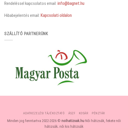
Rendeléssel kapcsolatos email:
info@bagnet.hu
Hibabejelentés email:
Kapcsolati oldalon
SZÁLLÍTÓ PARTNERÜNK
ADATKEZELÉSI TÁJÉKOZTATÓ
ÁSZF
KOSÁR
PÉNZTÁR
Minden jog fenntartva 2022-2026 ©
noihatizsak.hu
Női hátizsák, fekete női
hátizsák, női kis hátizsák