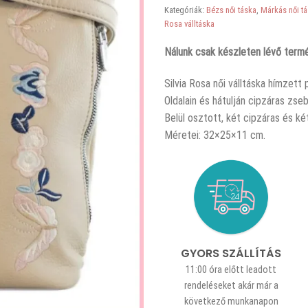
Kategóriák:
Bézs női táska
,
Márkás női t
Rosa válltáska
Nálunk csak készleten lévő termé
Silvia Rosa női válltáska hímzett 
Oldalain és hátulján cipzáras zse
Belül osztott, két cipzáras és ké
Méretei: 32×25×11 cm.
GYORS SZÁLLÍTÁS
11:00 óra előtt leadott
rendeléseket akár már a
következő munkanapon