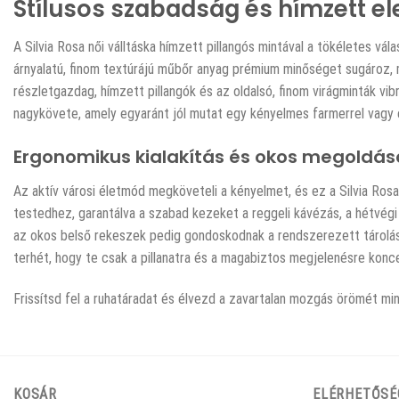
Stílusos szabadság és hímzett 
A Silvia Rosa női válltáska hímzett pillangós mintával a tökéletes 
árnyalatú, finom textúrájú műbőr anyag prémium minőséget sugároz, mi
részletgazdag, hímzett pillangók és az oldalsó, finom virágminták vi
nagykövete, amely egyaránt jól mutat egy kényelmes farmerrel vagy e
Ergonomikus kialakítás és okos megoldá
Az aktív városi életmód megköveteli a kényelmet, és ez a Silvia Rosa 
testedhez, garantálva a szabad kezeket a reggeli kávézás, a hétvégi
az okos belső rekeszek pedig gondoskodnak a rendszerezett tárolásról
terhét, hogy te csak a pillanatra és a magabiztos megjelenésre konce
Frissítsd fel a ruhatáradat és élvezd a zavartalan mozgás örömét min
KOSÁR
ELÉRHETŐSÉ