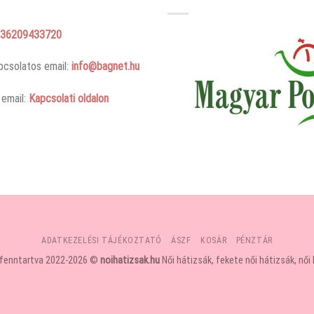
36209433720
pcsolatos email:
info@bagnet.hu
 email:
Kapcsolati oldalon
ADATKEZELÉSI TÁJÉKOZTATÓ
ÁSZF
KOSÁR
PÉNZTÁR
 fenntartva 2022-2026 ©
noihatizsak.hu
Női hátizsák, fekete női hátizsák, női 