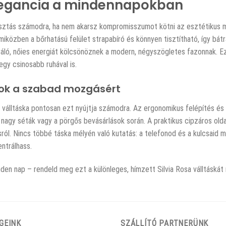
elegancia a mindennapokban
választás számodra, ha nem akarsz kompromisszumot kötni az esztétikus m
közben a bőrhatású felület strapabíró és könnyen tisztítható, így bátra
bráló, nőies energiát kölcsönöznek a modern, négyszögletes fazonnak. E
gy csinosabb ruhával is.
sok a szabad mozgásért
válltáska pontosan ezt nyújtja számodra. Az ergonomikus felépítés és az
 nagy séták vagy a pörgős bevásárlások során. A praktikus cipzáros old
. Nincs többé táska mélyén való kutatás: a telefonod és a kulcsaid min
ntrálhass.
den nap – rendeld meg ezt a különleges, hímzett Silvia Rosa válltáskát
GEINK
SZÁLLÍTÓ PARTNERÜNK