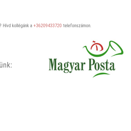
 Hívd kollégánk a
+36209433720
telefonszámon.
rünk: