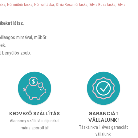
áska
,
Női műbőr táska
,
Női válltáska
,
Silvia Rosa női táska
,
Silvia Rosa táska
,
Silvia
keket látsz.
pillangós mintával, műbőr.
bek.
t benyúlós zseb.
KEDVEZŐ SZÁLLÍTÁS
GARANCIÁT
VÁLLALUNK!
Alacsony szállítási díjunkkal
Táskáinkra 1 éves garanciát
máris spóroltál!
vállalunk.