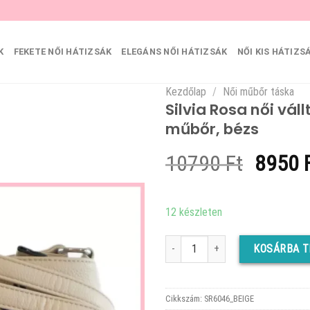
K
FEKETE NŐI HÁTIZSÁK
ELEGÁNS NŐI HÁTIZSÁK
NŐI KIS HÁTIZS
Kezdőlap
/
Női műbőr táska
Silvia Rosa női vál
műbőr, bézs
Origin
10790
Ft
8950
price
was:
12 készleten
10790 
Silvia Rosa női válltáska hímzett pi
KOSÁRBA 
Cikkszám:
SR6046_BEIGE