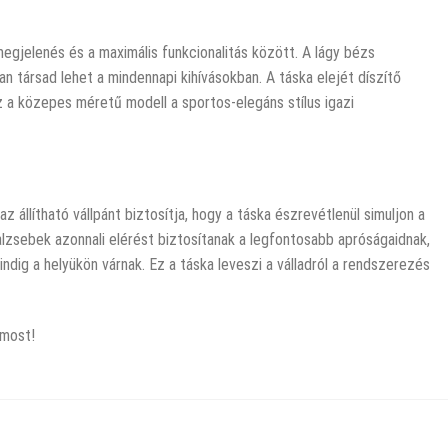
egjelenés és a maximális funkcionalitás között. A lágy bézs
n társad lehet a mindennapi kihívásokban. A táska elejét díszítő
z a közepes méretű modell a sportos-elegáns stílus igazi
 állítható vállpánt biztosítja, hogy a táska észrevétlenül simuljon a
alzsebek azonnali elérést biztosítanak a legfontosabb apróságaidnak,
dig a helyükön várnak. Ez a táska leveszi a válladról a rendszerezés
 most!