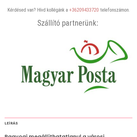
Kérdésed van? Hívd kollégánk a
+36209433720
telefonszámon.
Szállító partnerünk:
LEÍRÁS
Ragyogj megállíthatatlanul a városi