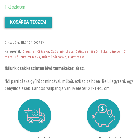
price
price
1 készleten
was:
is:
KOSÁRBA TESZEM
6670 Ft.
5290 Ft.
Cikkszám:
HL3104_DGREY
Kategóriák:
Elegáns női táska
,
Ezüst női táska
,
Ezüst színű női táska
,
Láncos női
táska
,
Női alkalmi táska
,
Női műbőr táska
,
Party táska
Nálunk csak készleten lévő termékeket látsz.
Női partitáska gyűrött mintával, műbőr, ezüst színben. Belül egyterű, egy
benyúlós zseb. Láncos vállpántja van. Méretei: 24×14×5 cm.