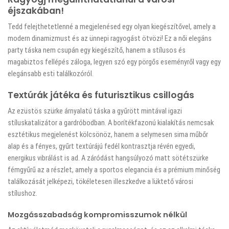
éjszakában!
Tedd felejthetetlenné a megjelenésed egy olyan kiegészítővel, amely a
modern dinamizmust és az ünnepi ragyogást ötvözi! Ez a női elegáns
party táska nem csupán egy kiegészítő, hanem a stílusos és
magabiztos fellépés záloga, legyen szó egy pörgős eseményről vagy egy
elegánsabb esti találkozóról.
Textúrák játéka és futurisztikus csillogás
Az ezüstös szürke árnyalatú táska a gyűrött mintával igazi
stíluskatalizátor a gardróbodban. A borítékfazonú kialakítás nemcsak
esztétikus megjelenést kölcsönöz, hanem a selymesen sima műbőr
alap és a fényes, gyűrt textúrájú fedél kontrasztja révén egyedi,
energikus vibrálást is ad. A záródást hangsúlyozó matt sötétszürke
fémgyűrű az a részlet, amely a sportos elegancia és a prémium minőség
találkozását jelképezi, tökéletesen illeszkedve a lüktető városi
stílushoz.
Mozgásszabadság kompromisszumok nélkül