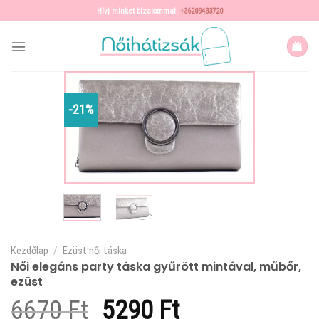
Skip
Hívj minket bizalommal:
+36209433720
to
content
-21%
Kezdőlap
/
Ezüst női táska
Női elegáns party táska gyűrött mintával, műbőr,
ezüst
Original
Current
6670
Ft
5290
Ft