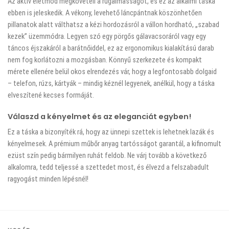
Az aktív életmód megköveteli a rugalmasságot, és ez az alkalmi táska
ebben is jeleskedik. A vékony, levehető láncpántnak köszönhetően
pillanatok alatt válthatsz a kézi hordozásról a vállon hordható, „szabad
kezek” üzemmódra. Legyen szó egy pörgős gálavacsoráról vagy egy
táncos éjszakáról a barátnőiddel, ez az ergonomikus kialakítású darab
nem fog korlátozni a mozgásban. Könnyű szerkezete és kompakt
mérete ellenére belül okos elrendezés vár, hogy a legfontosabb dolgaid
– telefon, rúzs, kártyák – mindig kéznél legyenek, anélkül, hogy a táska
elveszítené kecses formáját.
Válaszd a kényelmet és az eleganciát egyben!
Ez a táska a bizonyíték rá, hogy az ünnepi szettek is lehetnek lazák és
kényelmesek. A prémium műbőr anyag tartósságot garantál, a kifinomult
ezüst szín pedig bármilyen ruhát feldob. Ne várj tovább a következő
alkalomra, tedd teljessé a szettedet most, és élvezd a felszabadult
ragyogást minden lépésnél!