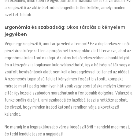
értékeidnek, miközben te egyik pontból a másikba sietsz a városban. Ez
a kiegészítő az aktív életmód elengedhetetlen kelléke, amely minden
szettet feldob.
Ergonómia és szabadság: Okos tárolás a kényelem
jegyében
Végre egy kiegészítő, ami tartja veled a tempót! Ez a duplarekeszes női
pénztárca kifejezetten a pörgős hétköznapokhoz lett tervezve, ahol az
ergonómia kulcsfontosságú. Az okos belső rekeszekben a bankkártyák
és a készpénz is logikusan különválasztható, így a hétvégi séták vagy a
zsúfolt bevásárlások alatt sem kell a keresgéléssel töltened az idődet.
A szemcsés tapintású felület kényelmes fogást biztosít, kompakt
mérete miatt pedig bármilyen hátizsák vagy sporttáska mélyén könnyen
elfér, így kezeid szabadon maradhatnak a fontosabb dolgokra. Válaszd a
funkcionális dizájnt, ami szabaddá és lazábbá teszi a hétköznapokat,
és élvezd, hogy minden iratod katonás rendben várja a következő
kalandot.
Ne maradj le a legpraktikusabb városi kiegészítőről – rendeld meg most,
és tedd lendületessé a napjaidat!