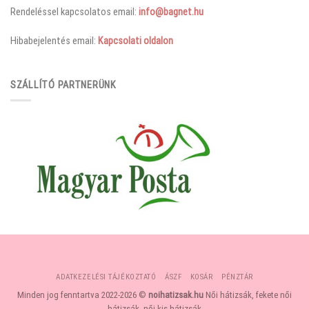
Rendeléssel kapcsolatos email:
info@bagnet.hu
Hibabejelentés email:
Kapcsolati oldalon
SZÁLLÍTÓ PARTNERÜNK
ADATKEZELÉSI TÁJÉKOZTATÓ
ÁSZF
KOSÁR
PÉNZTÁR
Minden jog fenntartva 2022-2026 ©
noihatizsak.hu
Női hátizsák, fekete női
hátizsák, női kis hátizsák