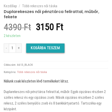
Kezdőlap
/
Több rekeszes női táska
Duplarekeszes női pénztárca felirattal, műbőr,
fekete
Original
Current
4390
Ft
3150
Ft
price
price
2 készleten
was:
is:
Duplarekeszes női pénztárca felirattal, műbőr, fekete mennyiség
KOSÁRBA TESZEM
4390 Ft.
3150 Ft.
Cikkszám:
A613_BLACK
Kategória:
Több rekeszes női táska
Nálunk csak készleten lévő termékeket látsz.
Duplarekeszes női pénztárca felirattal, műbőr. Egyik cipzáras részben 2
széles rekesz és egy cipzáras zseb. Másik cipzáras részében 2 széles
rekesz, 2 széles benyúlós zseb és 8 bankkártyatartó. Tartozéka egy
kézipánt.