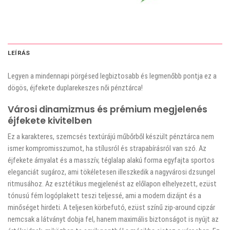
LEÍRÁS
Legyen a mindennapi pörgésed legbiztosabb és legmenőbb pontja ez a
dögös, éjfekete duplarekeszes női pénztárca!
Városi dinamizmus és prémium megjelenés
éjfekete kivitelben
Ez a karakteres, szemcsés textúrájú műbőrből készült pénztárca nem
ismer kompromisszumot, ha stílusról és strapabírásról van szó. Az
éjfekete árnyalat és a masszív, téglalap alakú forma egyfajta sportos
eleganciát sugároz, ami tökéletesen illeszkedik a nagyvárosi dzsungel
ritmusához. Az esztétikus megjelenést az előlapon elhelyezett, ezüst
tónusú fém logóplakett teszi teljessé, ami a modern dizájnt és a
minőséget hirdeti. A teljesen körbefutó, ezüst színű zip-around cipzár
nemcsak a látványt dobja fel, hanem maximális biztonságot is nyújt az