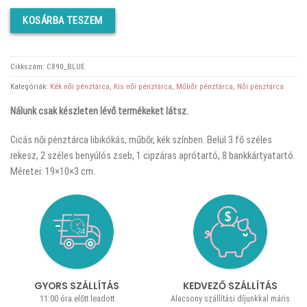
was:
is:
KOSÁRBA TESZEM
4190 Ft.
3190 Ft.
Cikkszám:
C890_BLUE
Kategóriák:
Kék női pénztárca
,
Kis női pénztárca
,
Műbőr pénztárca
,
Női pénztárca
Nálunk csak készleten lévő termékeket látsz.
Cicás női pénztárca libikókás, műbőr, kék színben. Belül 3 fő széles
rekesz, 2 széles benyúlós zseb, 1 cipzáras aprótartó, 8 bankkártyatartó.
Méretei: 19×10×3 cm.
GYORS SZÁLLÍTÁS
KEDVEZŐ SZÁLLÍTÁS
11:00 óra előtt leadott
Alacsony szállítási díjunkkal máris