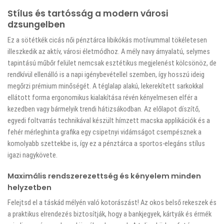
Stílus és tartósság a modern városi
dzsungelben
Ez a sötétkék cicás női pénztárca libikókás motívummal tökéletesen
illeszkedik az aktív, városi életmódhoz. A mély navy árnyalatú, selymes
tapintású műbőr felület nemcsak esztétikus megjelenést kölcsönöz, de
rendkívül ellenálló is a napi igénybevétellel szemben, így hosszú ideig
megőrzi prémium minőségét. A téglalap alakú, lekerekített sarkokkal
ellátott forma ergonomikus kialakítása révén kényelmesen elfér a
kezedben vagy bármelyik trendi hátizsákodban. Az előlapot díszítő,
egyedi foltvarrás technikával készült hímzett macska applikációk és a
fehér mérleghinta grafika egy csipetnyi vidámságot csempésznek a
komolyabb szettekbe is, így ez a pénztárca a sportos-elegáns stílus
igazi nagykövete.
Maximális rendszerezettség és kényelem minden
helyzetben
Felejtsd el a táskád mélyén való kotorászást! Az okos belső rekeszek és
a praktikus elrendezés biztosítják, hogy a bankjegyek, kártyák és érmék