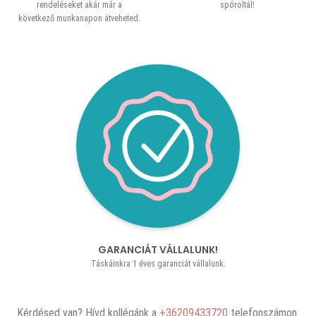
rendeléseket akár már a
spóroltál!
következő munkanapon átveheted.
GARANCIÁT VÁLLALUNK!
Táskáinkra 1 éves garanciát vállalunk.
Kérdésed van? Hívd kollégánk a
+36209433720
telefonszámon.