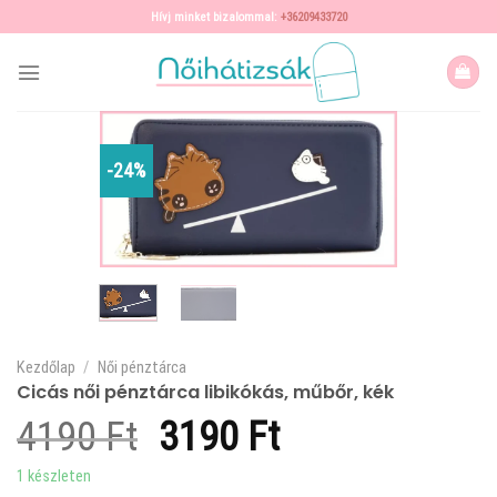
Skip
Hívj minket bizalommal:
+36209433720
to
content
-24%
Kezdőlap
/
Női pénztárca
Cicás női pénztárca libikókás, műbőr, kék
Original
Current
4190
Ft
3190
Ft
price
price
1 készleten