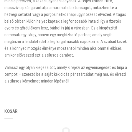
mindig precízen, a kezed ügyében legyenek. A teljes körben futó,
masszív cipzár garantálja a maximális biztonságot, miközben te a
hétvégi sétákat vagy a pörgős hétköznapi ügyintézést élvezed. A tágas
belső térben külön helyet kaptak a legfontosabb irataid, így a fizetés
gyors és gördülékeny lesz, bárhol is járj a városban. Ez a kiegészítő
nemcsak egy tárgy, hanem egy megbízható partner, amely segít
megőrizni a lendületedet a legforgalmasabb napokon is. A szabad kezek
és a könnyed mozgás élménye mostantól minden alkalommal elkísér,
amikor előveszed ezt a stílusos darabot.
Válassz egy olyan kiegészítőt, amely kifejezi az egyéniségedet és bírja a
tempót – szerezd be a saját kék cicás pénztárcádat még ma, és élvezd
a stílusos kényelmet minden lépésnél!
KOSÁR