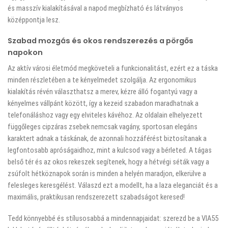
és masszív kialakításával a napod megbízható és látványos
középpontja lesz.
Szabad mozgás és okos rendszerezés a pörgős
napokon
Az aktív városi életmód megköveteli a funkcionalitást, ezért ez a táska
minden részletében a te kényelmedet szolgálja. Az ergonomikus
kialakítás révén választhatsz a merev, kézre álló fogantyú vagy a
kényelmes vállpánt között, így a kezeid szabadon maradhatnak a
telefonáláshoz vagy egy elviteles kávéhoz. Az oldalain elhelyezett
függőleges cipzáras zsebek nemcsak vagány, sportosan elegáns
karaktert adnak a táskának, de azonnali hozzáférést biztosítanak a
legfontosabb apróságaidhoz, mint a kulcsod vagy a bérleted. A tágas
belső tér és az okos rekeszek segítenek, hogy a hétvégi séták vagy a
zsúfolt hétköznapok során is minden a helyén maradjon, elkerülve a
felesleges keresgélést. Válaszd ezt a modellt, ha a laza eleganciát és a
maximális, praktikusan rendszerezett szabadságot keresed!
Tedd könnyebbé és stílusosabbá a mindennapjaidat: szerezd be a VIA55