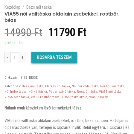
Kezdőlap
/
Bézs női táska
VIA55 női válltáska oldalain zsebekkel, rostbőr,
bézs
Original
Current
14990
Ft
11790
Ft
price
price
2 készleten
was:
is:
VIA55 női válltáska oldalain zsebekkel, rostbőr, bézs mennyiség
KOSÁRBA TESZEM
14990 Ft.
11790 Ft.
Cikkszám:
1186_BEIGE
Kategóriák:
Bézs női táska
,
Márkás női táska
,
Női bőr oldaltáska
,
Női bőr válltáska
,
Női hobo táska
,
Női válltáska
,
Púder színű táska
,
Rostbőr táska
,
Via55 női táska
,
Via55 oldaltáska
,
Via55 rostbőr táska
,
Via55 táska akció
,
Via55 táskák
Nálunk csak készleten lévő termékeket látsz.
VIA55 női válltáska oldalain zsebekkel, rostbőr, bézs színben. Hátulján is
cipzáras zsebe van, tetején is cipzárral nyílik. Belül egyterű, 1 cipzáras és