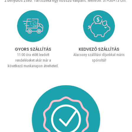
2 benyúlós zseb. Tartozéka egy hosszú vállpánt. Méretei: 31×30×13 cm.
GYORS SZÁLLÍTÁS
KEDVEZŐ SZÁLLÍTÁS
11:00 óra előtt leadott
Alacsony szállítási díjunkkal máris
rendeléseket akár már a
spóroltál!
következő munkanapon átveheted.