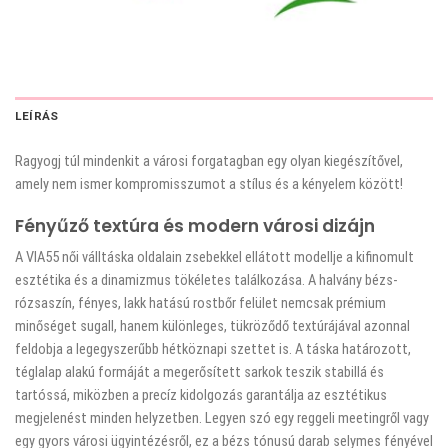
LEÍRÁS
Ragyogj túl mindenkit a városi forgatagban egy olyan kiegészítővel,
amely nem ismer kompromisszumot a stílus és a kényelem között!
Fényűző textúra és modern városi dizájn
A VIA55 női válltáska oldalain zsebekkel ellátott modellje a kifinomult
esztétika és a dinamizmus tökéletes találkozása. A halvány bézs-
rózsaszín, fényes, lakk hatású rostbőr felület nemcsak prémium
minőséget sugall, hanem különleges, tükröződő textúrájával azonnal
feldobja a legegyszerűbb hétköznapi szettet is. A táska határozott,
téglalap alakú formáját a megerősített sarkok teszik stabillá és
tartóssá, miközben a precíz kidolgozás garantálja az esztétikus
megjelenést minden helyzetben. Legyen szó egy reggeli meetingről vagy
egy gyors városi ügyintézésről, ez a bézs tónusú darab selymes fényével