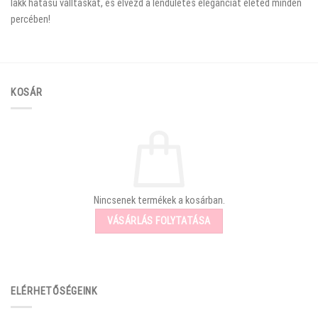
lakk hatású válltáskát, és élvezd a lendületes eleganciát életed minden
percében!
KOSÁR
Nincsenek termékek a kosárban.
VÁSÁRLÁS FOLYTATÁSA
ELÉRHETŐSÉGEINK