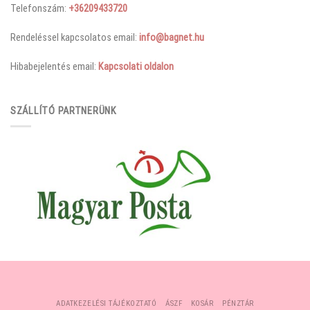
Telefonszám:
+36209433720
Rendeléssel kapcsolatos email:
info@bagnet.hu
Hibabejelentés email:
Kapcsolati oldalon
SZÁLLÍTÓ PARTNERÜNK
ADATKEZELÉSI TÁJÉKOZTATÓ
ÁSZF
KOSÁR
PÉNZTÁR