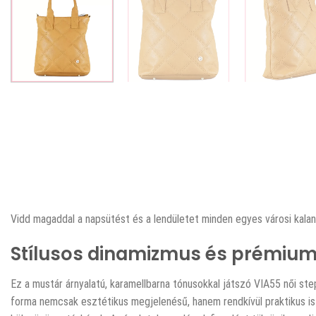
Vidd magaddal a napsütést és a lendületet minden egyes városi kalan
Stílusos dinamizmus és prémiu
Ez a mustár árnyalatú, karamellbarna tónusokkal játszó VIA55 női ste
forma nemcsak esztétikus megjelenésű, hanem rendkívül praktikus is