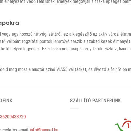
ján elhelyezett védő fém lábak, amelyek megóvják a táska épségét bármil
apokra
 vagy egy hosszú hétvégi sétáról, ez a kiegészítő az aktív városi életm
tő vállpánt rögzítési pontok lehetővé teszik a szabad kezek élményét 
érhető helyen legyenek. Ez a táska nem csupán egy tárolóeszköz, han
ndeld meg most a mustár színű VIA55 válltáskát, és élvezd a felhőtle
GEINK
SZÁLLÍTÓ PARTNERÜNK
36209433720
pcsolatos email:
info@bagnet.hu