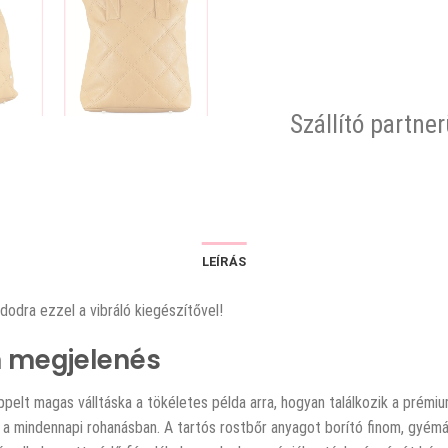
Szállító partne
LEÍRÁS
dodra ezzel a vibráló kiegészítővel!
m megjelenés
ppelt magas válltáska a tökéletes példa arra, hogyan találkozik a prémi
 a mindennapi rohanásban. A tartós rostbőr anyagot borító finom, gyém