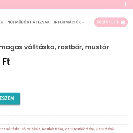
ÁK
NŐI MŰBŐR HÁTIZSÁK
INFORMÁCIÓK
KOSÁR /
0
FT
 magas válltáska, rostbőr, mustár
al
Current
0
Ft
price
is:
Ft.
12170 Ft.
 rostbőr, mustár mennyiség
TESZEM
rga női táska
,
Női válltáska
,
Rostbőr táska
,
Via55 rostbőr táska
,
Via55 táskák