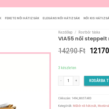
K
FEKETE NŐI HÁTIZSÁK
ELEGÁNS NŐI HÁTIZSÁK
NŐI KIS HÁTIZS
Kezdőlap
/
Rostbőr táska
VIA55 női steppelt
Origin
14290
Ft
1217
price
was:
3 készleten
14290 
VIA55 női steppelt magas válltáska,
KOSÁRBA 
Cikkszám:
1494_MUSTARD
Kategóriák:
Műbőr női hátizsák
,
Mustársá