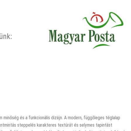
rünk:
um minőség és a funkcionális dizájn. A modern, függőleges téglalap
ántmintás steppelés karakteres textúrát és selymes tapintást