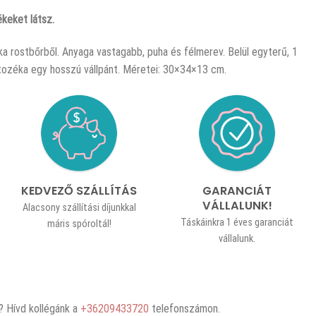
keket látsz.
ka rostbőrből. Anyaga vastagabb, puha és félmerev. Belül egyterű, 1
rtozéka egy hosszú vállpánt. Méretei: 30×34×13 cm.
KEDVEZŐ SZÁLLÍTÁS
GARANCIÁT
VÁLLALUNK!
Alacsony szállítási díjunkkal
Táskáinkra 1 éves garanciát
máris spóroltál!
vállalunk.
 Hívd kollégánk a
+36209433720
telefonszámon.