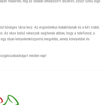
yen felületen, míg az oldalán elhelyezett diszkrét, ezüst színű logó
ód hűséges társa lesz. Az ergonómikus kialakításnak és a két stabil,
is. Az okos belső rekeszek segítenek abban, hogy a telefonod, a
em egy olyan kényelemközpontú megoldás, amely könnyebbé és
n mozgásszabadságot minden nap!