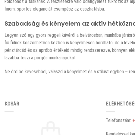
kölcsönöz a táskának. A részletekre való odafigyelést tükrözik az al
finom, sportos eleganciát csempész az összhatásba.
Szabadság és kényelem az aktív hétközn
Legyen szó egy gyors reggeli kávéról a belvárosban, munkába járásról
fix fülnek köszönhetően kézben is kényelmesen hordható, de a levehe
pénztárcád és az apróbb értékeid mindig rendszerezve, könnyen el
lazábbá teszi a pörgős munkanapokat.
Ne érd be kevesebbel, válaszd a kényelmet és a stílust egyben – re
KOSÁR
ELÉRHETŐSÉ
Telefonszám:
+
Rendeléssel ka