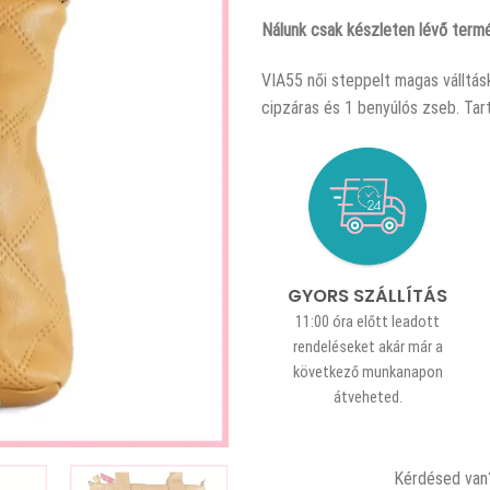
Nálunk csak készleten lévő termé
VIA55 női steppelt magas válltás
cipzáras és 1 benyúlós zseb. Ta
GYORS SZÁLLÍTÁS
11:00 óra előtt leadott
rendeléseket akár már a
következő munkanapon
átveheted.
Kérdésed van?