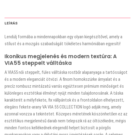
LEÍRÁS
Lendülj formába a mindennapokban egy olyan kiegészítővel, amely a
stílust és a mozgás szabadságát tökéletes harmóniában egyesíti!
Ikonikus megjelenés és modern textúra: A
VIA55 steppelt válltáska
A VIA55 női steppelt, füles válltáska rostbőr alapanyaga a tartósságot
és a modern eleganciát ötvözi. A finom homokszürke árnyalat és a
precíz rombusz mintázatú varrás együttesen prémium minőséget és
különleges esztétikai élményt nyújt minden tulajdonosának. A táska
karakterét a mélyfekete, fix vállpántok és a frontoldalon elhelyezett,
elegáns fekete-arany VA VIA 55 COLLECTION logó adják meg, amely
azonnal vonzza a tekintetet. Közepes méretének köszönhetően ez az
esztétikus megjelenésű darab nem telepszik rá az öltözékedre, mégis
minden fontos kellékednek elegendő helyet biztosít a pörgős
munkanapokon vagy a délutáni gyors ügyintézések során. A selymes