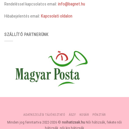
Rendeléssel kapcsolatos email:
info@bagnet.hu
Hibabejelentés email:
Kapcsolati oldalon
SZÁLLÍTÓ PARTNERÜNK
ADATKEZELÉSI TÁJÉKOZTATÓ
ÁSZF
KOSÁR
PÉNZTÁR
Minden jog fenntartva 2022-2026 ©
noihatizsak.hu
Női hátizsák, fekete női
hátizsák, női kis hátizsák