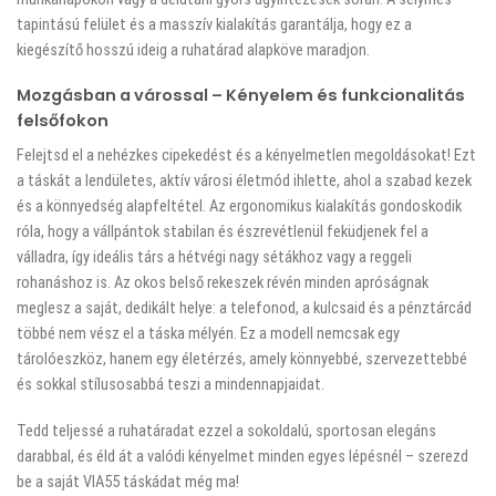
tapintású felület és a masszív kialakítás garantálja, hogy ez a
kiegészítő hosszú ideig a ruhatárad alapköve maradjon.
Mozgásban a várossal – Kényelem és funkcionalitás
felsőfokon
Felejtsd el a nehézkes cipekedést és a kényelmetlen megoldásokat! Ezt
a táskát a lendületes, aktív városi életmód ihlette, ahol a szabad kezek
és a könnyedség alapfeltétel. Az ergonomikus kialakítás gondoskodik
róla, hogy a vállpántok stabilan és észrevétlenül feküdjenek fel a
válladra, így ideális társ a hétvégi nagy sétákhoz vagy a reggeli
rohanáshoz is. Az okos belső rekeszek révén minden apróságnak
meglesz a saját, dedikált helye: a telefonod, a kulcsaid és a pénztárcád
többé nem vész el a táska mélyén. Ez a modell nemcsak egy
tárolóeszköz, hanem egy életérzés, amely könnyebbé, szervezettebbé
és sokkal stílusosabbá teszi a mindennapjaidat.
Tedd teljessé a ruhatáradat ezzel a sokoldalú, sportosan elegáns
darabbal, és éld át a valódi kényelmet minden egyes lépésnél – szerezd
be a saját VIA55 táskádat még ma!