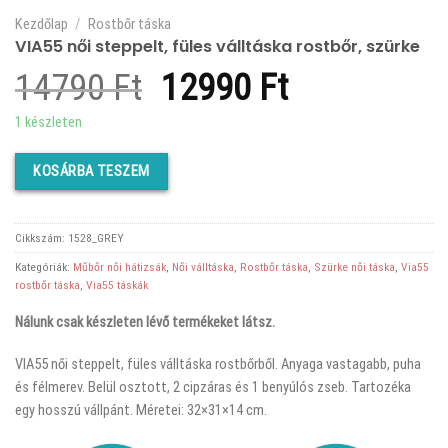
Kezdőlap
/
Rostbőr táska
VIA55 női steppelt, füles válltáska rostbőr, szürke
Original
Current
14790
Ft
12990
Ft
price
price
1 készleten
was:
is:
KOSÁRBA TESZEM
14790 Ft.
12990 Ft.
Cikkszám:
1528_GREY
Kategóriák:
Műbőr női hátizsák
,
Női válltáska
,
Rostbőr táska
,
Szürke női táska
,
Via55
rostbőr táska
,
Via55 táskák
Nálunk csak készleten lévő termékeket látsz.
VIA55 női steppelt, füles válltáska rostbőrből. Anyaga vastagabb, puha
és félmerev. Belül osztott, 2 cipzáras és 1 benyúlós zseb. Tartozéka
egy hosszú vállpánt. Méretei: 32×31×14 cm.