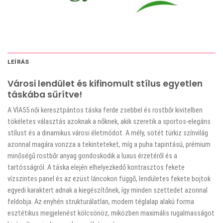
LEÍRÁS
Városi lendület és kifinomult stílus egyetlen
táskába sűrítve!
A VIA55 női keresztpántos táska ferde zsebbel és rostbőr kivitelben
tökéletes választás azoknak a nőknek, akik szeretik a sportos-elegáns
stílust és a dinamikus városi életmódot. A mély, sötét türkiz színvilág
azonnal magára vonzza a tekinteteket, míg a puha tapintású, prémium
minőségű rostbőr anyag gondoskodik a luxus érzetéről és a
tartósságról. A táska elején elhelyezkedő kontrasztos fekete
vízszintes panel és az ezüst láncokon függő, lendületes fekete bojtok
egyedi karaktert adnak a kiegészítőnek, így minden szettedet azonnal
feldobja. Az enyhén strukturálatlan, modern téglalap alakú forma
esztétikus megjelenést kölcsönöz, miközben maximális rugalmasságot