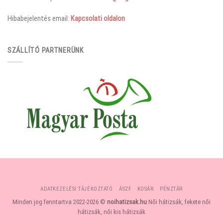
Hibabejelentés email:
Kapcsolati oldalon
SZÁLLÍTÓ PARTNERÜNK
ADATKEZELÉSI TÁJÉKOZTATÓ
ÁSZF
KOSÁR
PÉNZTÁR
Minden jog fenntartva 2022-2026 ©
noihatizsak.hu
Női hátizsák, fekete női
hátizsák, női kis hátizsák