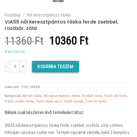
Kezdőlap
/
Női keresztpántos táska
VIA55 női keresztpántos táska ferde zsebbel,
rostbőr, zöld
Original
Current
11360
Ft
10360
Ft
price
price
4 készleten
was:
is:
VIA55 női keresztpántos táska ferde zsebbel, rostbőr, zöld mennyiség
KOSÁRBA TESZEM
11360 Ft.
10360 Ft.
Cikkszám:
1165_GREEN
Kategóriák:
Női bőr táska
,
Női keresztpántos táska
,
Rostbőr táska
,
Via55 női táska
,
Via55 rostbőr táska
,
Via55 táska akció
,
Via55 táskák
,
Zöld női táska
Nálunk csak készleten lévő termékeket látsz.
VIA55 női keresztpántos táska ferde zsebbel, rostbőr, zöld színben.
Hátulján cipzáras zsebe van. Tetején cipzárral záródik, belül 2 benyúlós