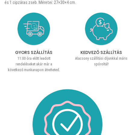
és 1 cipzáras zseb. Méretei: 27×30×4 cm.
GYORS SZÁLLÍTÁS
KEDVEZŐ SZÁLLÍTÁS
11:00 óra előtt leadott
Alacsony szállítási díjunkkal máris
rendeléseket akár már a
spóroltál!
következő munkanapon átveheted.