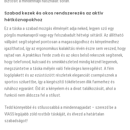
biztosít a mindennapi használat során.
Szabad kezek és okos rendszerezés az aktív
hétköznapokhoz
Ez a táska a szabad mozgás élményét adja neked, legyen szó egy
pörgős munkanapról vagy egy felszabadult hétvégi sétáról. Az állítható
vállpánt segítségével pontosan a magasságodhoz és kényelmedhez
igazíthatod, így az ergonomikus kialakítás révén észre sem veszed, hogy
rajtad van. A praktikus ferde zseb és az okos belső rekeszek segítenek,
hogy telefonod, kulcsaid és sminkkészleted mindig kéznél legyenek,
megszüntetve a táska mélyén való felesleges keresgélést. A fém
logóplakett és az ezüstözött részletek eleganciát csempésznek a
sportos sziluettbe, így a kiegészítő tökéletesen illik farmerhez és
ruhához egyaránt. Éld át a kényelem és a divat találkozását, ahol a
funkció nem áldozza fel a stílust.
Tedd könnyebbé és stílusosabbá a mindennapjaidat – szerezd be a
VIA55 legújabb zöld rostbőr táskáját, és élvezd a határtalan
szabadságot!