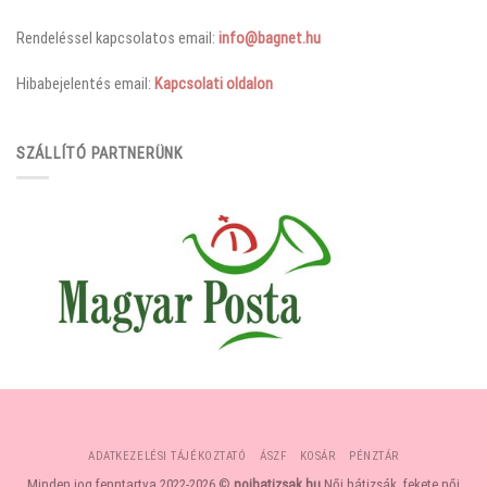
Rendeléssel kapcsolatos email:
info@bagnet.hu
Hibabejelentés email:
Kapcsolati oldalon
SZÁLLÍTÓ PARTNERÜNK
ADATKEZELÉSI TÁJÉKOZTATÓ
ÁSZF
KOSÁR
PÉNZTÁR
Minden jog fenntartva 2022-2026 ©
noihatizsak.hu
Női hátizsák, fekete női