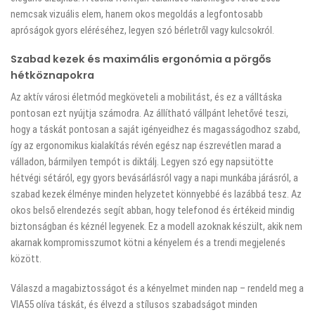
nemcsak vizuális elem, hanem okos megoldás a legfontosabb
apróságok gyors eléréséhez, legyen szó bérletről vagy kulcsokról.
Szabad kezek és maximális ergonómia a pörgős
hétköznapokra
Az aktív városi életmód megköveteli a mobilitást, és ez a válltáska
pontosan ezt nyújtja számodra. Az állítható vállpánt lehetővé teszi,
hogy a táskát pontosan a saját igényeidhez és magasságodhoz szabd,
így az ergonomikus kialakítás révén egész nap észrevétlen marad a
válladon, bármilyen tempót is diktálj. Legyen szó egy napsütötte
hétvégi sétáról, egy gyors bevásárlásról vagy a napi munkába járásról, a
szabad kezek élménye minden helyzetet könnyebbé és lazábbá tesz. Az
okos belső elrendezés segít abban, hogy telefonod és értékeid mindig
biztonságban és kéznél legyenek. Ez a modell azoknak készült, akik nem
akarnak kompromisszumot kötni a kényelem és a trendi megjelenés
között.
Válaszd a magabiztosságot és a kényelmet minden nap – rendeld meg a
VIA55 olíva táskát, és élvezd a stílusos szabadságot minden