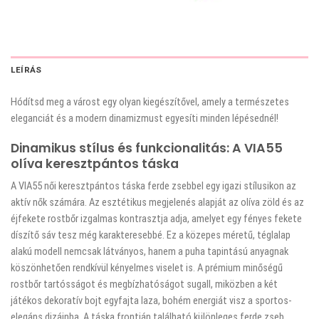
LEÍRÁS
Hódítsd meg a várost egy olyan kiegészítővel, amely a természetes
eleganciát és a modern dinamizmust egyesíti minden lépésednél!
Dinamikus stílus és funkcionalitás: A VIA55
olíva keresztpántos táska
A VIA55 női keresztpántos táska ferde zsebbel egy igazi stílusikon az
aktív nők számára. Az esztétikus megjelenés alapját az olíva zöld és az
éjfekete rostbőr izgalmas kontrasztja adja, amelyet egy fényes fekete
díszítő sáv tesz még karakteresebbé. Ez a közepes méretű, téglalap
alakú modell nemcsak látványos, hanem a puha tapintású anyagnak
köszönhetően rendkívül kényelmes viselet is. A prémium minőségű
rostbőr tartósságot és megbízhatóságot sugall, miközben a két
játékos dekoratív bojt egyfajta laza, bohém energiát visz a sportos-
elegáns dizájnba. A táska frontján található különleges ferde zseb