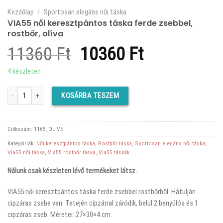
Kezdőlap
/
Sportosan elegáns női táska
VIA55 női keresztpántos táska ferde zsebbel,
rostbőr, olíva
Original
Current
11360
Ft
10360
Ft
price
price
4 készleten
was:
is:
VIA55 női keresztpántos táska ferde zsebbel, rostbőr, olíva mennyiség
KOSÁRBA TESZEM
11360 Ft.
10360 Ft.
Cikkszám:
1165_OLIVE
Kategóriák:
Női keresztpántos táska
,
Rostbőr táska
,
Sportosan elegáns női táska
,
Via55 női táska
,
Via55 rostbőr táska
,
Via55 táskák
Nálunk csak készleten lévő termékeket látsz.
VIA55 női keresztpántos táska ferde zsebbel rostbőrből. Hátulján
cipzáras zsebe van. Tetején cipzárral záródik, belül 2 benyúlós és 1
cipzáras zseb. Méretei: 27×30×4 cm.