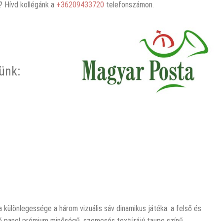
 Hívd kollégánk a
+36209433720
telefonszámon.
rünk:
a különlegessége a három vizuális sáv dinamikus játéka: a felső és
pső panel prémium minőségű, szemcsés textúrájú taupe színű