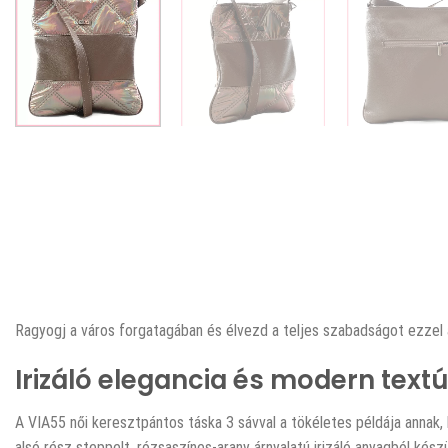
Ragyogj a város forgatagában és élvezd a teljes szabadságot ezzel a
Irizáló elegancia és modern text
A VIA55 női keresztpántos táska 3 sávval a tökéletes példája annak, h
alsó rész steppelt, rózsaszínes-arany árnyalatú irizáló anyagból ké