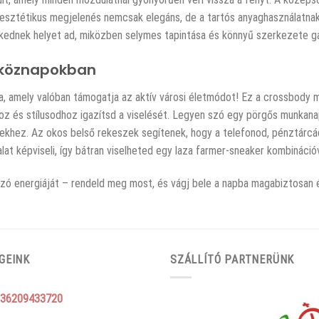
 az esztétikus megjelenés nemcsak elegáns, de a tartós anyaghasználat
ékednek helyet ad, miközben selymes tapintása és könnyű szerkezete ga
tköznapokban
ra, amely valóban támogatja az aktív városi életmódot! Ez a crossbody m
hoz és stílusodhoz igazítsd a viselését. Legyen szó egy pörgős munkana
yekhez. Az okos belső rekeszek segítenek, hogy a telefonod, pénztárcá
t képviseli, így bátran viselheted egy laza farmer-sneaker kombinációv
ó energiáját – rendeld meg most, és vágj bele a napba magabiztosan é
GEINK
SZÁLLÍTÓ PARTNERÜNK
36209433720