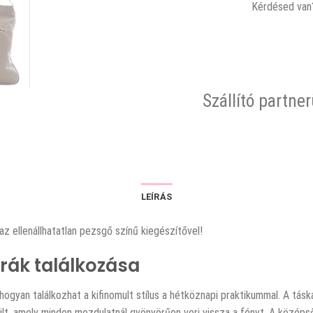
Kérdésed van?
Szállító partne
LEÍRÁS
z ellenállhatatlan pezsgő színű kiegészítővel!
úrák találkozása
ogyan találkozhat a kifinomult stílus a hétköznapi praktikummal. A tásk
szült, amely minden mozdulatnál gyönyörűen veri vissza a fényt. A közé