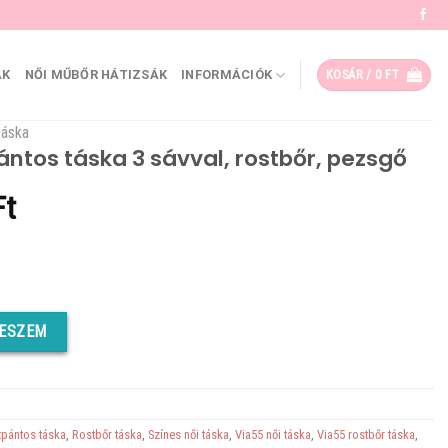
ÁK
NŐI MŰBŐR HÁTIZSÁK
INFORMÁCIÓK
KOSÁR /
0
FT
táska
ántos táska 3 sávval, rostbőr, pezsgő
al
Current
Ft
price
is:
Ft.
9980 Ft.
val, rostbőr, pezsgő mennyiség
TESZEM
tpántos táska
,
Rostbőr táska
,
Színes női táska
,
Via55 női táska
,
Via55 rostbőr táska
,