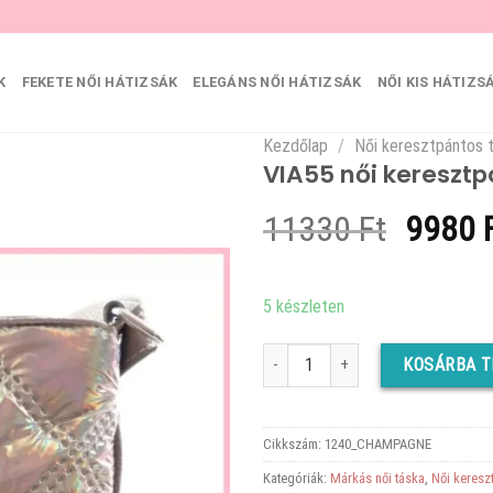
K
FEKETE NŐI HÁTIZSÁK
ELEGÁNS NŐI HÁTIZSÁK
NŐI KIS HÁTIZS
Kezdőlap
/
Női keresztpántos 
VIA55 női keresztp
Origin
11330
Ft
9980
price
was:
5 készleten
11330 
VIA55 női keresztpántos táska 3 sáv
KOSÁRBA 
Cikkszám:
1240_CHAMPAGNE
Kategóriák:
Márkás női táska
,
Női keresz