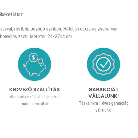
keket látsz.
sávval, rostbőr, pezsgő színben. Hátulján cipzáras zsebe van.
 1 benyúlós zseb. Méretei: 24×27×4 cm.
KEDVEZŐ SZÁLLÍTÁS
GARANCIÁT
VÁLLALUNK!
Alacsony szállítási díjunkkal
Táskáinkra 1 éves garanciát
máris spóroltál!
vállalunk.