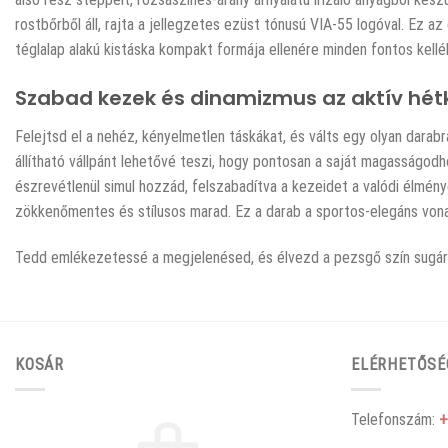
rostbőrből áll, rajta a jellegzetes ezüst tónusú VIA-55 logóval. Ez
téglalap alakú kistáska kompakt formája ellenére minden fontos kell
Szabad kezek és dinamizmus az aktív hé
Felejtsd el a nehéz, kényelmetlen táskákat, és válts egy olyan darab
állítható vállpánt lehetővé teszi, hogy pontosan a saját magasságod
észrevétlenül simul hozzád, felszabadítva a kezeidet a valódi élmén
zökkenőmentes és stílusos marad. Ez a darab a sportos-elegáns vonala
Tedd emlékezetessé a megjelenésed, és élvezd a pezsgő szín sugárz
KOSÁR
ELÉRHETŐSÉ
Telefonszám:
+