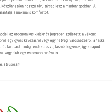
nak köszönhetően hosszú távú társad lesz a mindennapokban. A
rantálja a maximális komfortot.
odell az ergonomikus kialakítás jegyében született: a vékony,
pról, egy gyors kávézásról vagy egy hétvégi városnézésről, a táska
d és kulcsaid mindig rendszerezve, kéznél legyenek, így a napod
al vagy akár egy csinosabb ruhával is.
s stílusosan!