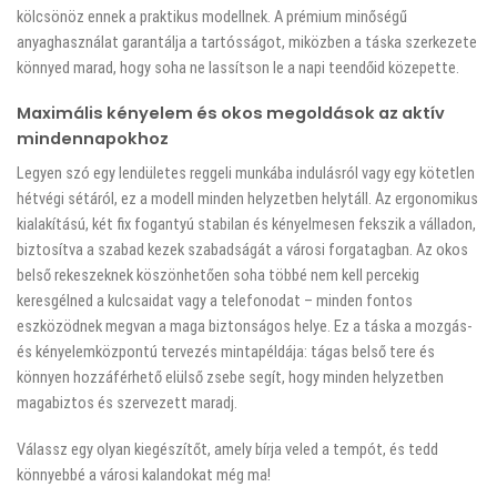
kölcsönöz ennek a praktikus modellnek. A prémium minőségű
anyaghasználat garantálja a tartósságot, miközben a táska szerkezete
könnyed marad, hogy soha ne lassítson le a napi teendőid közepette.
Maximális kényelem és okos megoldások az aktív
mindennapokhoz
Legyen szó egy lendületes reggeli munkába indulásról vagy egy kötetlen
hétvégi sétáról, ez a modell minden helyzetben helytáll. Az ergonomikus
kialakítású, két fix fogantyú stabilan és kényelmesen fekszik a válladon,
biztosítva a szabad kezek szabadságát a városi forgatagban. Az okos
belső rekeszeknek köszönhetően soha többé nem kell percekig
keresgélned a kulcsaidat vagy a telefonodat – minden fontos
eszközödnek megvan a maga biztonságos helye. Ez a táska a mozgás-
és kényelemközpontú tervezés mintapéldája: tágas belső tere és
könnyen hozzáférhető elülső zsebe segít, hogy minden helyzetben
magabiztos és szervezett maradj.
Válassz egy olyan kiegészítőt, amely bírja veled a tempót, és tedd
könnyebbé a városi kalandokat még ma!