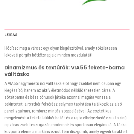
LEÍRÁS
Hódítsd meg a várost egy olyan kiegészítővel, amely tökéletesen
leköveti pörgős hétköznapjaid minden mozdulatát!
Dinamizmus és textúrák: VIA55 fekete-barna
válltáska
A VIA55 nagyméretű női válltáska elöl nagy zsebbel nem csupán egy
kiegészítő, hanem az aktív életmódod nélkülözhetetlen társa. A
sötétbarna és bézs tónusok játéka azonnal magára vonzza a
tekintetet: a rostbőr felsőrész selymes tapintása találkozik az alsó
panel izgalmas, rombusz mintás steppelésével. Az esztétikus
megjelenést a fekete lakkbőr betét és a rajta elhelyezkedő ezüst színű
cipzáras zseb teszi igazán modernné és sportosan elegánssá. A táska
központi eleme a markáns ezüst fém díszgomb, amely egyedi karaktert