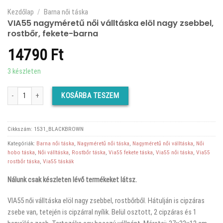
Kezdőlap
/
Barna női táska
VIA55 nagyméretű női válltáska elöl nagy zsebbel,
rostbőr, fekete-barna
14790
Ft
3 készleten
VIA55 nagyméretű női válltáska elöl nagy zsebbel, rostbőr, fekete-barna mennyis
KOSÁRBA TESZEM
Cikkszám:
1531_BLACKBROWN
Kategóriák:
Barna női táska
,
Nagyméretű női táska
,
Nagyméretű női válltáska
,
Női
hobo táska
,
Női válltáska
,
Rostbőr táska
,
Via55 fekete táska
,
Via55 női táska
,
Via55
rostbőr táska
,
Via55 táskák
Nálunk csak készleten lévő termékeket látsz.
VIA55 női válltáska elöl nagy zsebbel, rostbőrből. Hátulján is cipzáras
zsebe van, tetején is cipzárral nyílik. Belül osztott, 2 cipzáras és 1