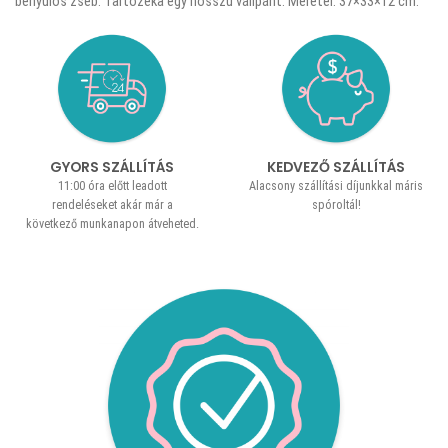
benyúlós zseb. Tartozéka egy hosszú vállpánt. Méretei: 37×33×12 cm.
GYORS SZÁLLÍTÁS
KEDVEZŐ SZÁLLÍTÁS
11:00 óra előtt leadott
Alacsony szállítási díjunkkal máris
rendeléseket akár már a
spóroltál!
következő munkanapon átveheted.