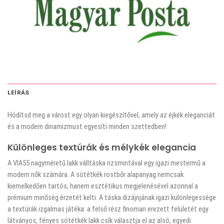
LEÍRÁS
Hódítsd meg a várost egy olyan kiegészítővel, amely az éjkék eleganciát
és a modern dinamizmust egyesíti minden szettedben!
Különleges textúrák és mélykék elegancia
A VIA55 nagyméretű lakk válltáska rizsmintával egy igazi mestermű a
modern nők számára. A sötétkék rostbőr alapanyag nemcsak
kiemelkedően tartós, hanem esztétikus megjelenésével azonnal a
prémium minőség érzetét kelti. A táska dizájnjának igazi különlegessége
a textúrák izgalmas játéka: a felső rész finoman erezett felületét egy
látványos, fényes sötétkék lakk csík választja el az alsó, egyedi