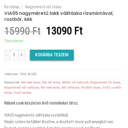
Kezdőlap
/
Nagyméretű női táska
VIA55 nagyméretű lakk válltáska rizsmintával,
rostbőr, kék
Original
Current
15990
Ft
13090
Ft
price
price
3 készleten
was:
is:
VIA55 nagyméretű lakk válltáska rizsmintával, rostbőr, kék mennyiség
KOSÁRBA TESZEM
15990 Ft.
13090 Ft.
Cikkszám:
1530_BLUE2
Kategóriák:
Kék lakk táska
,
Kék női táska
,
Műbőr női hátizsák
,
Nagyméretű női táska
,
Nagyméretű női válltáska
,
Női lakk táska
,
Női válltáska
,
Rostbőr táska
,
Via55 rostbőr
táska
,
Via55 táskák
Nálunk csak készleten lévő termékeket látsz.
VIA55 nagyméretű válltáska rostbőrből.
Elején színes betűkkel díszítve, a díszített része pufi anyagból van.