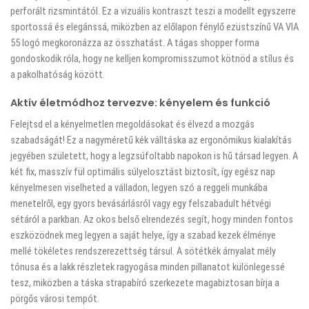
perforált rizsmintától. Ez a vizuális kontraszt teszi a modellt egyszerre
sportossá és elegánssá, miközben az előlapon fénylő ezüstszínű VA VIA
55 logó megkoronázza az összhatást. A tágas shopper forma
gondoskodik róla, hogy ne kelljen kompromisszumot kötnöd a stílus és
a pakolhatóság között.
Aktív életmódhoz tervezve: kényelem és funkció
Felejtsd el a kényelmetlen megoldásokat és élvezd a mozgás
szabadságát! Ez a nagyméretű kék válltáska az ergonómikus kialakítás
jegyében született, hogy a legzsúfoltabb napokon is hű társad legyen. A
két fix, masszív fül optimális súlyelosztást biztosít, így egész nap
kényelmesen viselheted a válladon, legyen szó a reggeli munkába
menetelről, egy gyors bevásárlásról vagy egy felszabadult hétvégi
sétáról a parkban. Az okos belső elrendezés segít, hogy minden fontos
eszközödnek meg legyen a saját helye, így a szabad kezek élménye
mellé tökéletes rendszerezettség társul. A sötétkék árnyalat mély
tónusa és a lakk részletek ragyogása minden pillanatot különlegessé
tesz, miközben a táska strapabíró szerkezete magabiztosan bírja a
pörgős városi tempót.