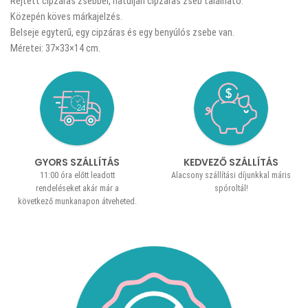
Rejtett cipzáras zsebbel, hátulján cipzáras zseb található.
Közepén köves márkajelzés.
Belseje egyterű, egy cipzáras és egy benyúlós zsebe van.
Méretei: 37×33×14 cm.
GYORS SZÁLLÍTÁS
KEDVEZŐ SZÁLLÍTÁS
11:00 óra előtt leadott
Alacsony szállítási díjunkkal máris
rendeléseket akár már a
spóroltál!
következő munkanapon átveheted.