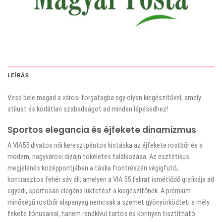
LEÍRÁS
Vesd bele magad a városi forgatagba egy olyan kiegészítővel, amely
stílust és korlátlan szabadságot ad minden lépésedhez!
Sportos elegancia és éjfekete dinamizmus
A VIA55 divatos női keresztpántos kistáska az éjfekete rostbőr és a
modern, nagyvárosi dizájn tökéletes találkozása. Az esztétikus
megjelenés középpontjában a táska frontrészén végigfutó,
kontrasztos fehér sáv áll, amelyen a VIA 55 felirat ismétlődő grafikája ad
egyedi, sportosan elegáns lüktetést a kiegészítőnek. A prémium
minőségű rostbőr alapanyag nemcsak a szemet gyönyörködteti a mély
fekete tónusaival, hanem rendkívül tartós és könnyen tisztítható