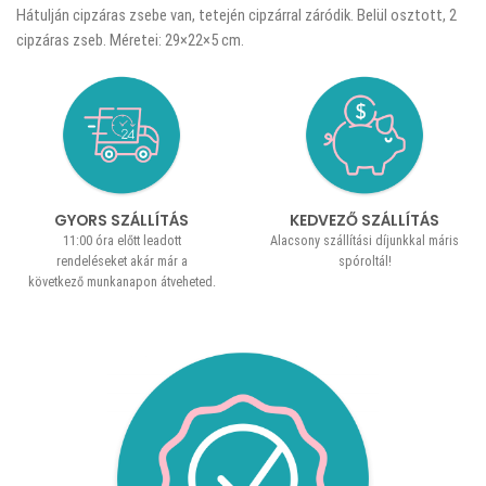
Hátulján cipzáras zsebe van, tetején cipzárral záródik. Belül osztott, 2
cipzáras zseb. Méretei: 29×22×5 cm.
GYORS SZÁLLÍTÁS
KEDVEZŐ SZÁLLÍTÁS
11:00 óra előtt leadott
Alacsony szállítási díjunkkal máris
rendeléseket akár már a
spóroltál!
következő munkanapon átveheted.