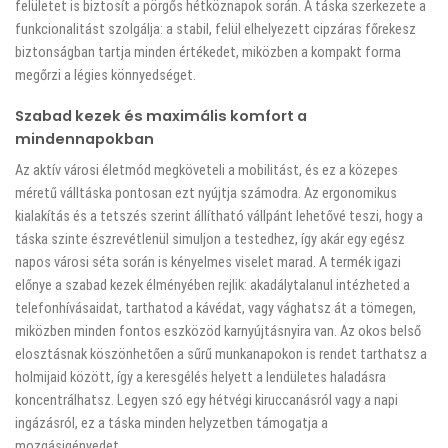
felületet is biztosít a pörgős hétköznapok során. A táska szerkezete a
funkcionalitást szolgálja: a stabil, felül elhelyezett cipzáras főrekesz
biztonságban tartja minden értékedet, miközben a kompakt forma
megőrzi a légies könnyedséget.
Szabad kezek és maximális komfort a
mindennapokban
Az aktív városi életmód megköveteli a mobilitást, és ez a közepes
méretű válltáska pontosan ezt nyújtja számodra. Az ergonomikus
kialakítás és a tetszés szerint állítható vállpánt lehetővé teszi, hogy a
táska szinte észrevétlenül simuljon a testedhez, így akár egy egész
napos városi séta során is kényelmes viselet marad. A termék igazi
előnye a szabad kezek élményében rejlik: akadálytalanul intézheted a
telefonhívásaidat, tarthatod a kávédat, vagy vághatsz át a tömegen,
miközben minden fontos eszközöd karnyújtásnyira van. Az okos belső
elosztásnak köszönhetően a sűrű munkanapokon is rendet tarthatsz a
holmijaid között, így a keresgélés helyett a lendületes haladásra
koncentrálhatsz. Legyen szó egy hétvégi kiruccanásról vagy a napi
ingázásról, ez a táska minden helyzetben támogatja a
mozgásigényedet.