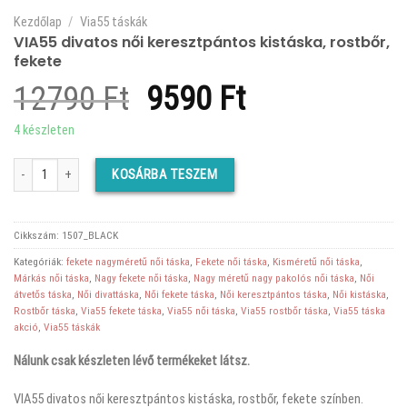
Kezdőlap
/
Via55 táskák
VIA55 divatos női keresztpántos kistáska, rostbőr,
fekete
Original
Current
12790
Ft
9590
Ft
price
price
4 készleten
was:
is:
VIA55 divatos női keresztpántos kistáska, rostbőr, fekete mennyiség
KOSÁRBA TESZEM
12790 Ft.
9590 Ft.
Cikkszám:
1507_BLACK
Kategóriák:
fekete nagyméretű női táska
,
Fekete női táska
,
Kisméretű női táska
,
Márkás női táska
,
Nagy fekete női táska
,
Nagy méretű nagy pakolós női táska
,
Női
átvetős táska
,
Női divattáska
,
Női fekete táska
,
Női keresztpántos táska
,
Női kistáska
,
Rostbőr táska
,
Via55 fekete táska
,
Via55 női táska
,
Via55 rostbőr táska
,
Via55 táska
akció
,
Via55 táskák
Nálunk csak készleten lévő termékeket látsz.
VIA55 divatos női keresztpántos kistáska, rostbőr, fekete színben.