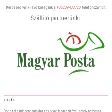
Kérdésed van? Hívd kollégánk a
+36209433720
telefonszámon.
Szállító partnerünk:
LEÍRÁS
Dobd fel a mindennapjaidat egy olyan kiegészítővel, amely nemcsak