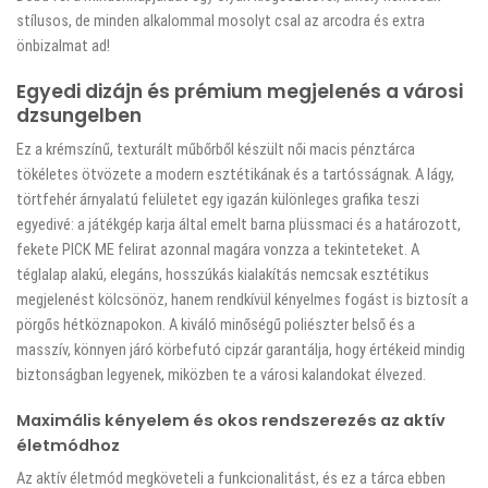
stílusos, de minden alkalommal mosolyt csal az arcodra és extra
önbizalmat ad!
Egyedi dizájn és prémium megjelenés a városi
dzsungelben
Ez a krémszínű, texturált műbőrből készült női macis pénztárca
tökéletes ötvözete a modern esztétikának és a tartósságnak. A lágy,
törtfehér árnyalatú felületet egy igazán különleges grafika teszi
egyedivé: a játékgép karja által emelt barna plüssmaci és a határozott,
fekete PICK ME felirat azonnal magára vonzza a tekinteteket. A
téglalap alakú, elegáns, hosszúkás kialakítás nemcsak esztétikus
megjelenést kölcsönöz, hanem rendkívül kényelmes fogást is biztosít a
pörgős hétköznapokon. A kiváló minőségű poliészter belső és a
masszív, könnyen járó körbefutó cipzár garantálja, hogy értékeid mindig
biztonságban legyenek, miközben te a városi kalandokat élvezed.
Maximális kényelem és okos rendszerezés az aktív
életmódhoz
Az aktív életmód megköveteli a funkcionalitást, és ez a tárca ebben