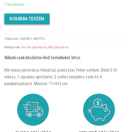
price
price
1 készleten
was:
is:
KOSÁRBA TESZEM
3780 Ft.
2990 Ft.
Cikkszám:
Q5848-L_WHITE3
Kategóriák:
Kis női pénztárca
,
Női pénztárca
Nálunk csak készleten lévő termékeket látsz.
Női macis pénztárca felirattal, poliészter, fehér színben. Belül 3 fő
rekesz, 1 cipzáras aprótartó, 2 széles benyúlós zseb és 4
bankkártyatartó. Méretei: 11×9×2 cm.