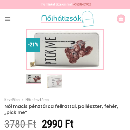
Skip
Hívj minket bizalommal:
+36209433720
to
content
-21%
Kezdőlap
/
Női pénztárca
Női macis pénztárca felirattal, poliészter, fehér,
„pick me”
Original
Current
3780
Ft
2990
Ft