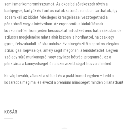
sem ismer kompromisszumot. Az okos belső rekeszek révén a
bankjegyek, kártyák és fontos iratok katonás rendben tarthatók, így
sosem kell az idődet felesleges keresgéléssel vesztegetned a
pénztárnál vagy a kávézóban. Az ergonomikus kialakításnak
köszönhetően könnyedén becsúsztathatod kedvenc hátizsákodba, de
stílusos megjelenése miatt akár kézben is hordhatod, ha csak egy
gyors, felszabadult sétára indulsz. Ez a kiegészítő a sportos-elegáns
stílus igazi képviselője, amely segít megőrizni a lendületedet. Legyen
szó egy sűrű munkanapról vagy egy laza hétvégi programról, ez a
pénztárca a könnyedséget és a szervezettséget hozza el neked.
Ne várj tovább, válaszd a stílust és a praktikumot egyben – tedd a
kosaradba még ma, és élvezd a prémium minőséget minden pillanatban!
KOSÁR