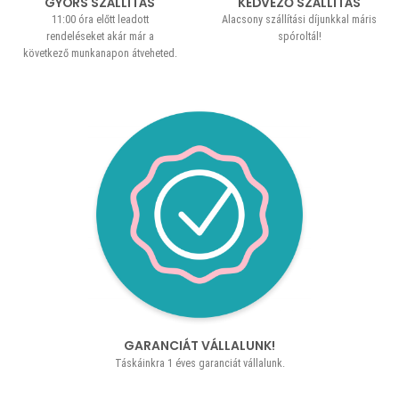
GYORS SZÁLLÍTÁS
KEDVEZŐ SZÁLLÍTÁS
11:00 óra előtt leadott
Alacsony szállítási díjunkkal máris
rendeléseket akár már a
spóroltál!
következő munkanapon átveheted.
GARANCIÁT VÁLLALUNK!
Táskáinkra 1 éves garanciát vállalunk.