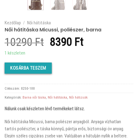
Kezdőlap
/
Női hátitáska
Női hátitáska Micussi, poliészer, barna
Original
Current
10290
Ft
8390
Ft
price
price
1 készleten
was:
is:
KOSÁRBA TESZEM
10290 Ft.
8390 Ft.
Cikkszám:
8250-188
Kategóriák:
Barna női táska
,
Női hátitáska
,
Női hátizsák
Nálunk csak készleten lévő termékeket látsz.
Női hátitáska Micussi, barna poliészer anyagból. Anyaga vízhatlan
tartós poliészter, a táska könnyű, pántja erős, biztonsági öv anyag.
Elején széles cipzáras zsebe van. Valójában a hátulján nyílik a beltere.