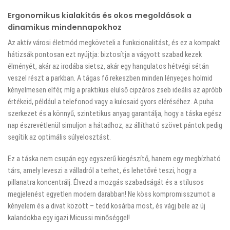
Ergonomikus kialakítás és okos megoldások a
dinamikus mindennapokhoz
Az aktív városi életmód megköveteli a funkcionalitást, és ez a kompakt
hátizsák pontosan ezt nyújtja: biztosítja a vágyott szabad kezek
élményét, akár az irodába sietsz, akár egy hangulatos hétvégi sétán
veszel részt a parkban. A tágas fő rekeszben minden lényeges holmid
kényelmesen elfér, míg a praktikus elülső cipzáros zseb ideális az apróbb
értékeid, például a telefonod vagy a kulcsaid gyors eléréséhez. A puha
szerkezet és a könnyű, szintetikus anyag garantálja, hogy a táska egész
nap észrevétlenül simuljon a hátadhoz, az állítható szövet pántok pedig
segítik az optimális súlyelosztást.
Ez a táska nem csupán egy egyszerű kiegészítő, hanem egy megbízható
társ, amely leveszi a válladról a terhet, és lehetővé teszi, hogy a
pillanatra koncentrálj. Élvezd a mozgás szabadságát és a stílusos
megjelenést egyetlen modern darabban! Ne köss kompromisszumot a
kényelem és a divat között – tedd kosárba most, és vágj bele az új
kalandokba egy igazi Micussi minőséggel!