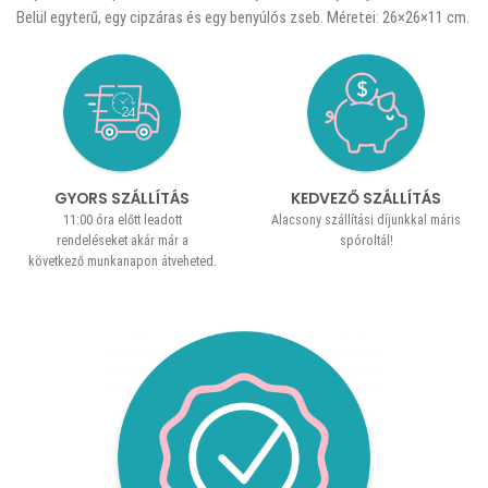
Belül egyterű, egy cipzáras és egy benyúlós zseb. Méretei: 26×26×11 cm.
GYORS SZÁLLÍTÁS
KEDVEZŐ SZÁLLÍTÁS
11:00 óra előtt leadott
Alacsony szállítási díjunkkal máris
rendeléseket akár már a
spóroltál!
következő munkanapon átveheted.