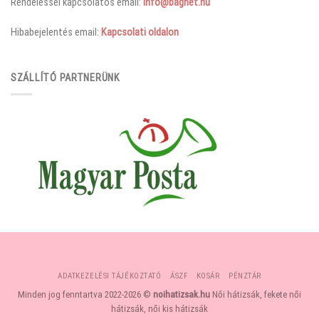
Rendeléssel kapcsolatos email:
info@bagnet.hu
Hibabejelentés email:
Kapcsolati oldalon
SZÁLLÍTÓ PARTNERÜNK
ADATKEZELÉSI TÁJÉKOZTATÓ
ÁSZF
KOSÁR
PÉNZTÁR
Minden jog fenntartva 2022-2026 ©
noihatizsak.hu
Női hátizsák, fekete női
hátizsák, női kis hátizsák