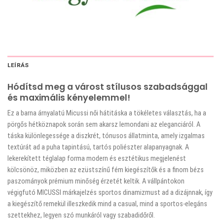
LEÍRÁS
Hódítsd meg a várost stílusos szabadsággal
és maximális kényelemmel!
Ez a barna árnyalatú Micussi női hátitáska a tökéletes választás, ha a
pörgős hétköznapok során sem akarsz lemondani az eleganciáról. A
táska különlegessége a diszkrét, tónusos állatminta, amely izgalmas
textúrát ad a puha tapintású, tartós poliészter alapanyagnak. A
lekerekített téglalap forma modern és esztétikus megjelenést
kölcsönöz, miközben az ezüstszínű fém kiegészítők és a finom bézs
paszományok prémium minőség érzetét keltik. A vállpántokon
végigfutó MICUSSI márkajelzés sportos dinamizmust ad a dizájnnak, így
a kiegészítő remekül illeszkedik mind a casual, mind a sportos-elegáns
szettekhez, legyen szó munkáról vagy szabadidőről.