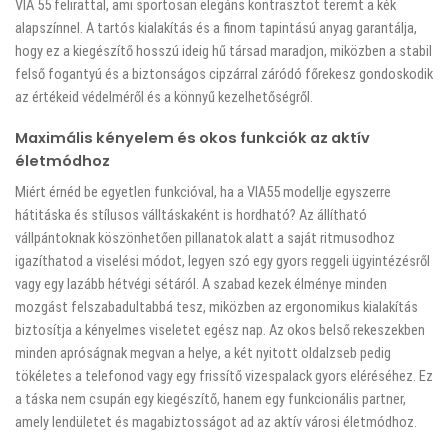
VIA 55 felirattal, ami sportosan elegáns kontrasztot teremt a kék
alapszínnel. A tartós kialakítás és a finom tapintású anyag garantálja,
hogy ez a kiegészítő hosszú ideig hű társad maradjon, miközben a stabil
felső fogantyú és a biztonságos cipzárral záródó főrekesz gondoskodik
az értékeid védelméről és a könnyű kezelhetőségről.
Maximális kényelem és okos funkciók az aktív
életmódhoz
Miért érnéd be egyetlen funkcióval, ha a VIA55 modellje egyszerre
hátitáska és stílusos válltáskaként is hordható? Az állítható
vállpántoknak köszönhetően pillanatok alatt a saját ritmusodhoz
igazíthatod a viselési módot, legyen szó egy gyors reggeli ügyintézésről
vagy egy lazább hétvégi sétáról. A szabad kezek élménye minden
mozgást felszabadultabbá tesz, miközben az ergonomikus kialakítás
biztosítja a kényelmes viseletet egész nap. Az okos belső rekeszekben
minden apróságnak megvan a helye, a két nyitott oldalzseb pedig
tökéletes a telefonod vagy egy frissítő vizespalack gyors eléréséhez. Ez
a táska nem csupán egy kiegészítő, hanem egy funkcionális partner,
amely lendületet és magabiztosságot ad az aktív városi életmódhoz.