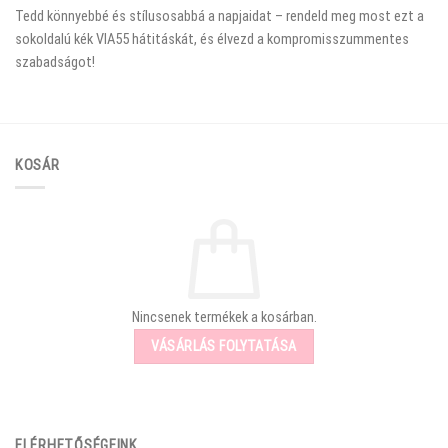
Tedd könnyebbé és stílusosabbá a napjaidat – rendeld meg most ezt a
sokoldalú kék VIA55 hátitáskát, és élvezd a kompromisszummentes
szabadságot!
KOSÁR
Nincsenek termékek a kosárban.
VÁSÁRLÁS FOLYTATÁSA
ELÉRHETŐSÉGEINK