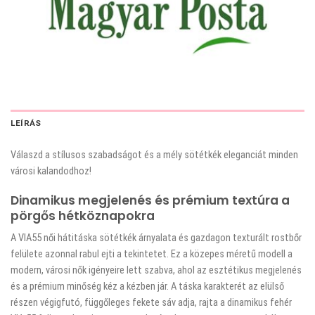
LEÍRÁS
Válaszd a stílusos szabadságot és a mély sötétkék eleganciát minden
városi kalandodhoz!
Dinamikus megjelenés és prémium textúra a
pörgős hétköznapokra
A VIA55 női hátitáska sötétkék árnyalata és gazdagon texturált rostbőr
felülete azonnal rabul ejti a tekintetet. Ez a közepes méretű modell a
modern, városi nők igényeire lett szabva, ahol az esztétikus megjelenés
és a prémium minőség kéz a kézben jár. A táska karakterét az elülső
részen végigfutó, függőleges fekete sáv adja, rajta a dinamikus fehér