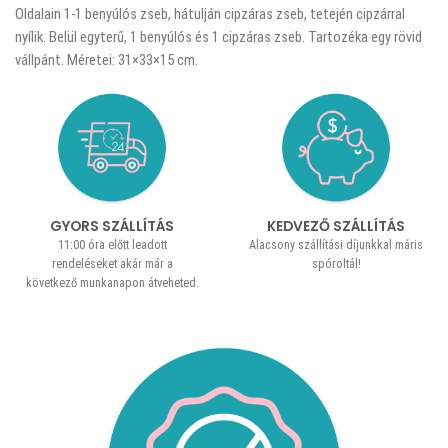
Oldalain 1-1 benyúlós zseb, hátulján cipzáras zseb, tetején cipzárral
nyílik. Belül egyterű, 1 benyúlós és 1 cipzáras zseb. Tartozéka egy rövid
vállpánt. Méretei: 31×33×15 cm.
GYORS SZÁLLÍTÁS
KEDVEZŐ SZÁLLÍTÁS
11:00 óra előtt leadott
Alacsony szállítási díjunkkal máris
rendeléseket akár már a
spóroltál!
következő munkanapon átveheted.