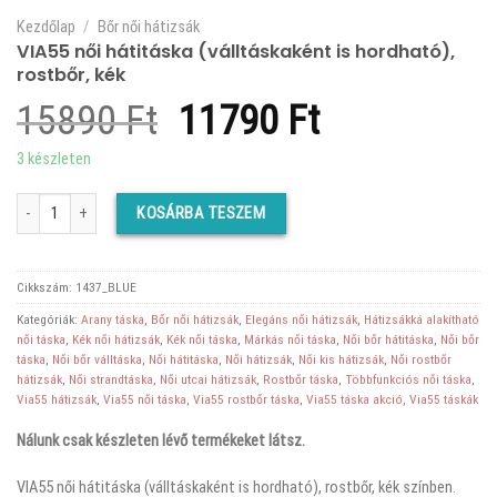
Kezdőlap
/
Bőr női hátizsák
VIA55 női hátitáska (válltáskaként is hordható),
rostbőr, kék
Original
Current
15890
Ft
11790
Ft
price
price
3 készleten
was:
is:
VIA55 női hátitáska (válltáskaként is hordható), rostbőr, kék mennyiség
KOSÁRBA TESZEM
15890 Ft.
11790 Ft.
Cikkszám:
1437_BLUE
Kategóriák:
Arany táska
,
Bőr női hátizsák
,
Elegáns női hátizsák
,
Hátizsákká alakítható
női táska
,
Kék női hátizsák
,
Kék női táska
,
Márkás női táska
,
Női bőr hátitáska
,
Női bőr
táska
,
Női bőr válltáska
,
Női hátitáska
,
Női hátizsák
,
Női kis hátizsák
,
Női rostbőr
hátizsák
,
Női strandtáska
,
Női utcai hátizsák
,
Rostbőr táska
,
Többfunkciós női táska
,
Via55 hátizsák
,
Via55 női táska
,
Via55 rostbőr táska
,
Via55 táska akció
,
Via55 táskák
Nálunk csak készleten lévő termékeket látsz.
VIA55 női hátitáska (válltáskaként is hordható), rostbőr, kék színben.