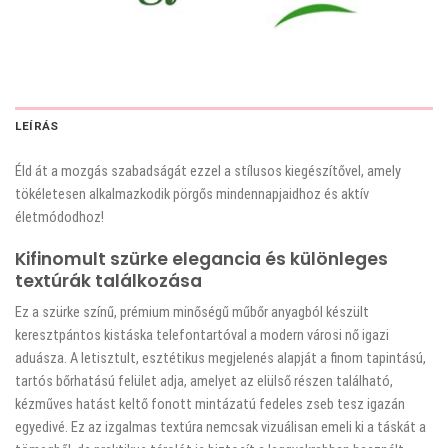
LEÍRÁS
Éld át a mozgás szabadságát ezzel a stílusos kiegészítővel, amely
tökéletesen alkalmazkodik pörgős mindennapjaidhoz és aktív
életmódodhoz!
Kifinomult szürke elegancia és különleges
textúrák találkozása
Ez a szürke színű, prémium minőségű műbőr anyagból készült
keresztpántos kistáska telefontartóval a modern városi nő igazi
aduásza. A letisztult, esztétikus megjelenés alapját a finom tapintású,
tartós bőrhatású felület adja, amelyet az elülső részen található,
kézműves hatást keltő fonott mintázatú fedeles zseb tesz igazán
egyedivé. Ez az izgalmas textúra nemcsak vizuálisan emeli ki a táskát a