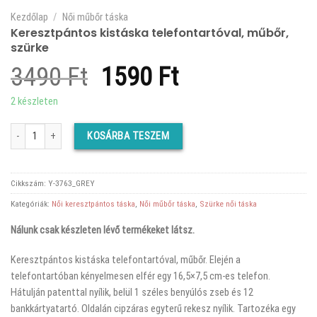
Kezdőlap
/
Női műbőr táska
Keresztpántos kistáska telefontartóval, műbőr,
szürke
Original
Current
3490
Ft
1590
Ft
price
price
2 készleten
was:
is:
Keresztpántos kistáska telefontartóval, műbőr, szürke mennyiség
KOSÁRBA TESZEM
3490 Ft.
1590 Ft.
Cikkszám:
Y-3763_GREY
Kategóriák:
Női keresztpántos táska
,
Női műbőr táska
,
Szürke női táska
Nálunk csak készleten lévő termékeket látsz.
Keresztpántos kistáska telefontartóval, műbőr. Elején a
telefontartóban kényelmesen elfér egy 16,5×7,5 cm-es telefon.
Hátulján patenttal nyílik, belül 1 széles benyúlós zseb és 12
bankkártyatartó. Oldalán cipzáras egyterű rekesz nyílik. Tartozéka egy