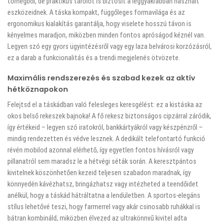
tömegből, de praktikus tárolót is biztosít a leggyakrabban használt
eszközeidnek. A táska kompakt, függőleges formavilága és az
ergonomikus kialakítás garantálja, hogy viselete hosszú távon is
kényelmes maradjon, miközben minden fontos apróságod kéznél van.
Legyen szó egy gyors ügyintézésről vagy egy laza belvárosi korzózásról,
ez a darab a funkcionalitás és a trendi megjelenés ötvözete.
Maximális rendszerezés és szabad kezek az aktív
hétköznapokon
Felejtsd el a táskádban való felesleges keresgélést: ez a kistáska az
okos belső rekeszek bajnoka! A fő rekesz biztonságos cipzárral záródik,
így értékeid – legyen szó iratokról, bankkártyákról vagy készpénzről –
mindig rendezetten és védve lesznek. A dedikált telefontartó funkció
révén mobilod azonnal elérhető, így egyetlen fontos hívásról vagy
pillanatról sem maradsz le a hétvégi séták során. A keresztpántos
kivitelnek köszönhetően kezeid teljesen szabadon maradnak, így
könnyedén kávézhatsz, bringázhatsz vagy intézheted a teendőidet
anélkül, hogy a táskád hátráltatna a lendületben. A sportos-elegáns
stílus lehetővé teszi, hogy farmerrel vagy akár csinosabb ruhákkal is
bátran kombináld, miközben élvezed az ultrakönnyű kivitel adta