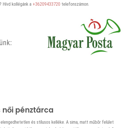
 Hívd kollégánk a
+36209433720
telefonszámon.
rünk:
 női pénztárca
 elengedhetetlen és stílusos kelléke. A sima, matt műbőr felület