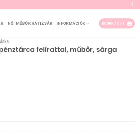
ÁK
NŐI MŰBŐR HÁTIZSÁK
INFORMÁCIÓK
KOSÁR /
0
FT
táska
pénztárca felirattal, műbőr, sárga
Current
price
is:
.
3150 Ft.