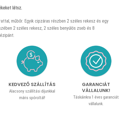
keket látsz.
rattal, műbőr. Egyik cipzáras részben 2 széles rekesz és egy
szében 2 széles rekesz, 2 széles benyúlós zseb és 8
ézipánt.
KEDVEZŐ SZÁLLÍTÁS
GARANCIÁT
VÁLLALUNK!
Alacsony szállítási díjunkkal
Táskáinkra 1 éves garanciát
máris spóroltál!
vállalunk.