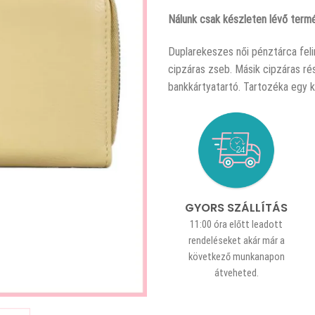
Nálunk csak készleten lévő termé
Duplarekeszes női pénztárca feli
cipzáras zseb. Másik cipzáras ré
bankkártyatartó. Tartozéka egy k
GYORS SZÁLLÍTÁS
11:00 óra előtt leadott
rendeléseket akár már a
következő munkanapon
átveheted.