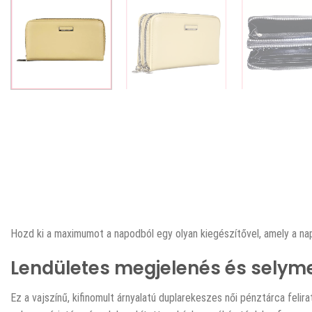
Hozd ki a maximumot a napodból egy olyan kiegészítővel, amely a na
Lendületes megjelenés és selyme
Ez a vajszínű, kifinomult árnyalatú duplarekeszes női pénztárca feli