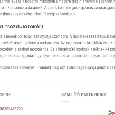
zonnal levesz a lábadról, miközben a modern dizájn a városi eleganciát
ktert kölcsönöz a darabnak. A stabil, könnyen járó cipzáras záródás gon
osban vagy egy dinamikus hétvégi kirándulásról.
ad mozdulatokért
z a modell pontosan ezt nyújtja számodra. A duplarekeszes belső kialak
perceket vesztegetned a sorban állva. Az ergonomikus kialakítás és a kö
 kezeidet a szabad mozgáshoz. Ez a kiegészítő azoknak a nőknek készül
rgős hétköznapjaidat egy olyan darabbal, amely minden helyzetben bírj
n rendszerezés élményét – rendeld meg ezt a különleges sárga pénztárcá
GEINK
SZÁLLÍTÓ PARTNERÜNK
36209433720