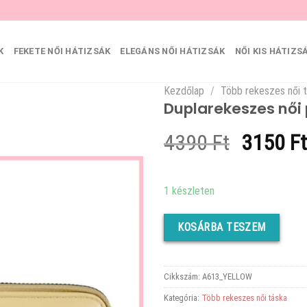
K
FEKETE NŐI HÁTIZSÁK
ELEGÁNS NŐI HÁTIZSÁK
NŐI KIS HÁTIZS
Kezdőlap
/
Több rekeszes női 
Duplarekeszes női 
Original
4390
Ft
3150
Ft
price
was:
1 készleten
4390 Ft
KOSÁRBA TESZEM
Cikkszám:
A613_YELLOW
Kategória:
Több rekeszes női táska