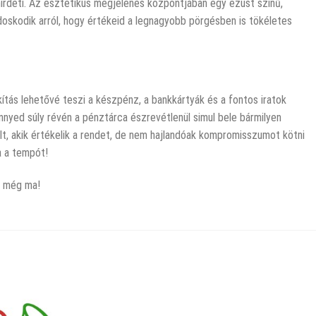
 hirdeti. Az esztétikus megjelenés központjában egy ezüst színű,
doskodik arról, hogy értékeid a legnagyobb pörgésben is tökéletes
ítás lehetővé teszi a készpénz, a bankkártyák és a fontos iratok
nnyed súly révén a pénztárca észrevétlenül simul bele bármilyen
t, akik értékelik a rendet, de nem hajlandóak kompromisszumot kötni
a a tempót!
t még ma!