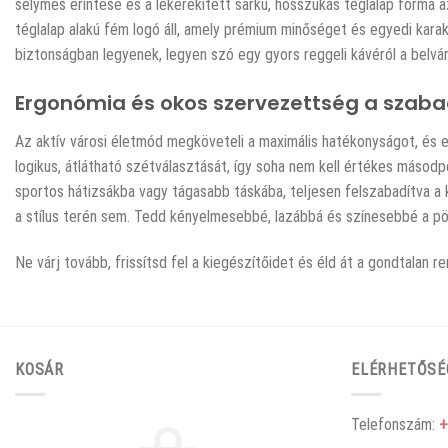
selymes érintése és a lekerekített sarkú, hosszúkás téglalap forma a
téglalap alakú fém logó áll, amely prémium minőséget és egyedi kara
biztonságban legyenek, legyen szó egy gyors reggeli kávéról a belvár
Ergonómia és okos szervezettség a szab
Az aktív városi életmód megköveteli a maximális hatékonyságot, és e
logikus, átlátható szétválasztását, így soha nem kell értékes másod
sportos hátizsákba vagy tágasabb táskába, teljesen felszabadítva a
a stílus terén sem. Tedd kényelmesebbé, lazábbá és színesebbé a pö
Ne várj tovább, frissítsd fel a kiegészítőidet és éld át a gondtala
KOSÁR
ELÉRHETŐSÉ
Telefonszám:
+